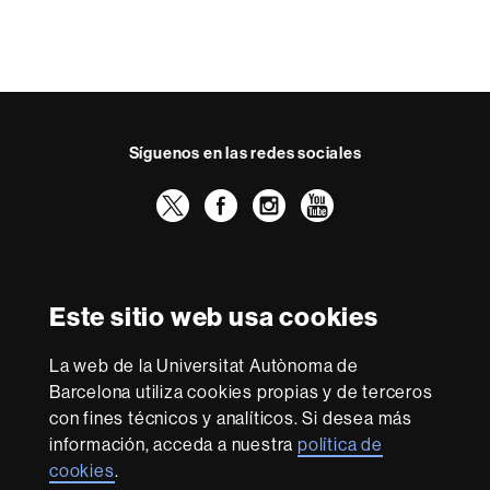
Síguenos en las redes sociales
Twitter
Facebook
Instagram
Youtube
Reconocimiento internacional de la excelencia
HR
Este sitio web usa cookies
Excellence
in
La web de la Universitat Autònoma de
Research
Con la financiación de
-
Barcelona utiliza cookies propias y de terceros
Euraxess
con fines técnicos y analíticos. Si desea más
información, acceda a nuestra
política de
cookies
.
Sobre