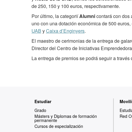
de 250, 150 y 100 euros, respectivamente.
Por último, la categorií
Alumni
contará con dos á
uno con una dotación económica de 500 euros, g
UAB
y
Caixa d’Enginyers
.
El maestro de cerimonias de la entrega de gal
Director del Centro de Iniciativas Emprendedora
La entrega de premios se podrá seguir a través 
Mapa
Estudiar
Movili
web
Grado
Estudi
Másters y Diplomas de formación
Red C
permanente
Cursos de especialización