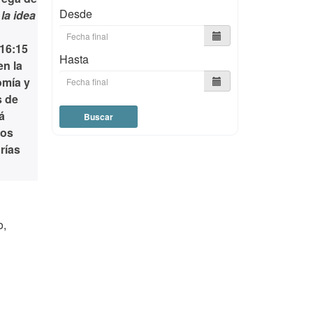
Desde
la idea
16:15
Hasta
en la
omía y
s de
á
Buscar
los
rías
o,