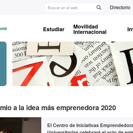
Buscar
Directorio
en
U
el
A
web
Movilidad
Estudiar
In
B
Internacional
remio a la idea más emprenedora 2020
El Centro de Iniciativas Emprendedor
Universitarias celebrará el acto de en