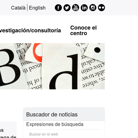
Facebook
Twitter
Youtube
LinkedIn
Instagram
Flickr
Català
English
EPSI
EPSI
EPSI
EPSI
EPSI
Conoce el
vestigación/consultoría
centro
Buscador de noticias
Expresiones de búsqueda
as
trega de