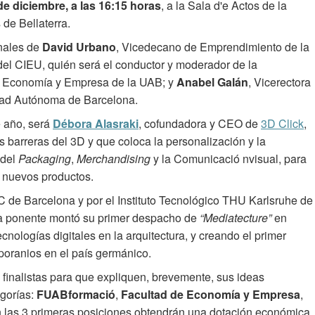
e diciembre, a las 16:15 horas
, a la Sala d'e Actos de la
 de Bellaterra.
onales de
David Urbano
, Vicedecano de Emprendimiento de la
el CIEU, quién será el conductor y moderador de la
e Economía y Empresa de la UAB; y
Anabel Galán
, Vicerectora
dad Autónoma de Barcelona.
e año, será
Débora Alasraki
, cofundadora y CEO de
3D Click
,
 barreras del 3D y que coloca la personalización y la
 del
Packaging
,
Merchandising
y la Comunicació nvisual, para
 nuevos productos.
PC de Barcelona y por el Instituto Tecnológico THU Karlsruhe de
a ponente montó su primer despacho de
“Mediatecture”
en
nologías digitales en la arquitectura, y creando el primer
poranios en el país germánico.
finalistas para que expliquen, brevemente, sus ideas
egorías:
FUABformació
,
Facultad de Economía y Empresa
,
n las 3 primeras posiciones obtendrán una dotación económica