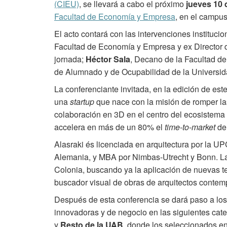
(CIEU)
, se llevará a cabo el próximo
jueves 10 d
Facultad de Economía y Empresa
, en el campus
El acto contará con las intervenciones instituci
Facultad de Economía y Empresa y ex Director d
jornada;
Héctor Sala
, Decano de la Facultad d
de Alumnado y de Ocupabilidad de la Universi
La conferenciante invitada, en la edición de est
una
startup
que nace con la misión de romper las
colaboración en 3D en el centro del ecosistema
accelera en más de un 80% el
time-to-market
de
Alasraki és licenciada en arquitectura por la U
Alemania, y MBA por Nimbas-Utrecht y Bonn. L
Colonia, buscando ya la aplicación de nuevas tec
buscador visual de obras de arquitectos contem
Después de esta conferencia se dará paso a los 
innovadoras y de negocio en las siguientes cat
y
Resto de la UAB
, donde los seleccionados e