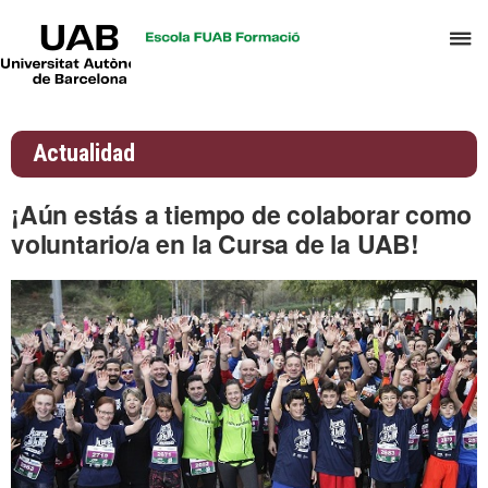
UAB
C
Universitat
Autònoma
a
de
p
Barcelona
d
Actualidad
el
m
¡Aún estás a tiempo de colaborar como
d
voluntario/a en la Cursa de la UAB!
A
y
G
d
D