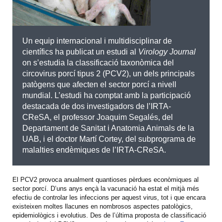
Un equip internacional i multidisciplinar de
científics ha publicat un estudi al
Virology Journal
on s’estudia la classificació taxonòmica del
circovirus porcí tipus 2 (PCV2), un dels principals
patògens que afecten el sector porcí a nivell
mundial. L’estudi ha comptat amb la participació
destacada de dos investigadors de l’IRTA-
CReSA, el professor Joaquim Segalés, del
Departament de Sanitat i Anatomia Animals de la
UAB, i el doctor Martí Cortey, del subprograma de
malalties endèmiques de l’IRTA-CReSA.
El PCV2 provoca anualment quantioses pèrdues econòmiques al
sector porcí. D’uns anys ençà la vacunació ha estat el mitjà més
efectiu de controlar les infeccions per aquest virus, tot i que encara
existeixen moltes llacunes en nombrosos aspectes patològics,
epidemiològics i evolutius. Des de l’última proposta de classificació