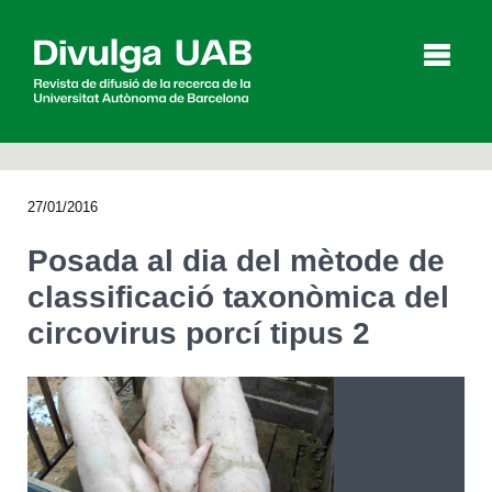
p
a
l
27/01/2016
Articles
Entrevistes
Vídeos
Posada al dia del mètode de
classificació taxonòmica del
circovirus porcí tipus 2
Agenda
English
Español
CERCAR