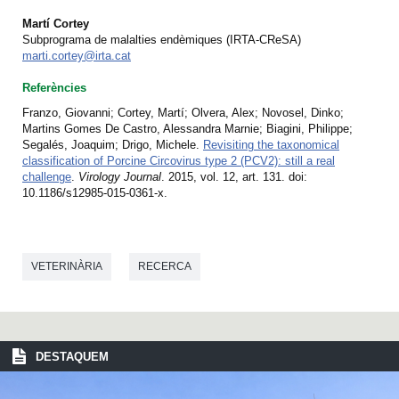
Martí Cortey
Subprograma de malalties endèmiques (IRTA-CReSA)
marti.cortey@irta.cat
Referències
Franzo, Giovanni; Cortey, Martí; Olvera, Alex; Novosel, Dinko;
Martins Gomes De Castro, Alessandra Marnie; Biagini, Philippe;
Segalés, Joaquim; Drigo, Michele.
Revisiting the taxonomical
classification of Porcine Circovirus type 2 (PCV2): still a real
challenge
.
Virology Journal
. 2015, vol. 12, art. 131. doi:
10.1186/s12985-015-0361-x.
VETERINÀRIA
RECERCA
DESTAQUEM