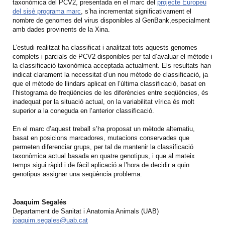
taxonòmica del PCV2, presentada en el marc del
projecte Europeu
del sisè programa marc
, s’ha incrementat significativament el
nombre de genomes del virus disponibles al GenBank,especialment
amb dades provinents de la Xina.
L’estudi realitzat ha classificat i analitzat tots aquests genomes
complets i parcials de PCV2 disponibles per tal d’avaluar el mètode i
la classificació taxonòmica acceptada actualment. Els resultats han
indicat clarament la necessitat d’un nou mètode de classificació, ja
que el mètode de llindars aplicat en l’última classificació, basat en
l’histograma de freqüències de les diferències entre seqüències, és
inadequat per la situació actual, on la variabilitat vírica és molt
superior a la coneguda en l’anterior classificació.
En el marc d’aquest treball s’ha proposat un mètode alternatiu,
basat en posicions marcadores, mutacions conservades que
permeten diferenciar grups, per tal de mantenir la classificació
taxonòmica actual basada en quatre genotipus, i que al mateix
temps sigui ràpid i de fàcil aplicació a l’hora de decidir a quin
genotipus assignar una seqüència problema.
Joaquim Segalés
Departament de Sanitat i Anatomia Animals (UAB)
joaquim.segales@uab.cat