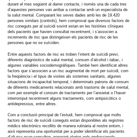
durant el mes següent al darrer contacte, i només una de cada tres
d’aquestes persones van arribar a contactar amb un especialista de
la salut mental. Comparant les seves dades amb les de 19.420
persones similars (controls), hem comprovat que diversos factors de
risc coneguts per al suïcidi sovint estan en les històries clíniques
dels pacients que havien consultat recentment, i s’associen a
increments de risc que distingeixen els pacients de risc de les
persones que no se suïciden.
Entre aquests factors de risc es troben l’intent de suïcidi previ,
diferents diagnòstics de salut mental, consum d’alcohol i tabac, i
algunes variables sociodemogràfiques. També hem identificat altres
factors que s’associen a un risc augmentat de mort per suïcidi, com
la freqüència i el tipus de visites als sistemes sanitaris, algunes
situacions de incapacitat temporal, i determinats patrons de consum
de diferents medicaments relacionats amb trastorns de salut mental,
com per exemple el consum de tractaments per l’ansietat o l’haver
interromput recentment alguns tractaments, com antipsicòtics o
antidepressius, entre altres.
Com a conclusió principal de l’estudi, hem comprovat que molts
factors de risc de suïcidi coneguts estan disponibles als registres
mèdics electrònics recollits de manera rutinària al nostre entorn, i
això representa una oportunitat per a poder identificar els pacients
d’alt risc quan consulten, generant alertes pels professionals