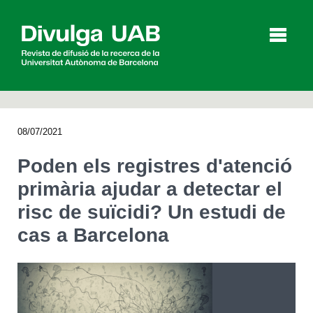
p
a
l
08/07/2021
Articles
Entrevistes
Vídeos
Poden els registres d'atenció
primària ajudar a detectar el
risc de suïcidi? Un estudi de
Agenda
cas a Barcelona
English
Español
CERCAR