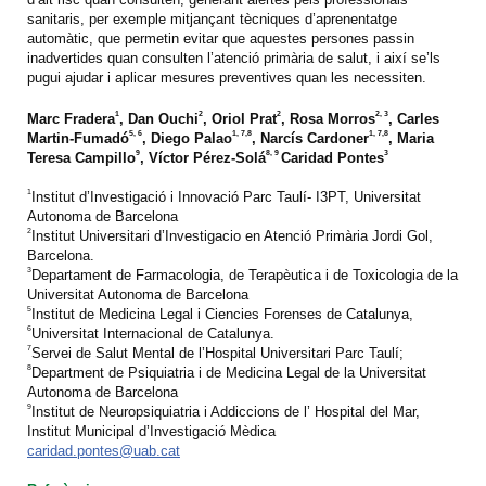
sanitaris, per exemple mitjançant tècniques d’aprenentatge
automàtic, que permetin evitar que aquestes persones passin
inadvertides quan consulten l’atenció primària de salut, i així se’ls
pugui ajudar i aplicar mesures preventives quan les necessiten.
1
2
2
2, 3
Marc Fradera
, Dan Ouchi
, Oriol Prat
, Rosa Morros
, Carles
5, 6
1,
7,8
1,
7,8
Martin-Fumadó
, Diego Palao
, Narcís Cardoner
, Maria
9
8, 9
3
Teresa Campillo
, Víctor Pérez-Solá
Caridad Pontes
1
Institut d’Investigació i Innovació Parc Taulí- I3PT, Universitat
Autonoma de Barcelona
2
Institut Universitari d’Investigacio en Atenció Primària Jordi Gol,
Barcelona.
3
Departament de Farmacologia, de Terapèutica i de Toxicologia de la
Universitat Autonoma de Barcelona
5
Institut de Medicina Legal i Ciencies Forenses de Catalunya,
6
Universitat Internacional de Catalunya.
7
Servei de Salut Mental de l’Hospital Universitari Parc Taulí;
8
Department de Psiquiatria i de Medicina Legal de la Universitat
Autonoma de Barcelona
9
Institut de Neuropsiquiatria i Addiccions de l’ Hospital del Mar,
Institut Municipal d’Investigació Mèdica
caridad.pontes@uab.cat