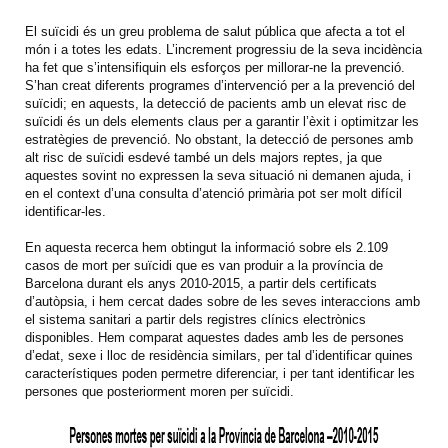
El suïcidi és un greu problema de salut pública que afecta a tot el
món i a totes les edats. L’increment progressiu de la seva incidència
ha fet que s’intensifiquin els esforços per millorar-ne la prevenció.
S’han creat diferents programes d’intervenció per a la prevenció del
suïcidi; en aquests, la detecció de pacients amb un elevat risc de
suïcidi és un dels elements claus per a garantir l’èxit i optimitzar les
estratègies de prevenció. No obstant, la detecció de persones amb
alt risc de suïcidi esdevé també un dels majors reptes, ja que
aquestes sovint no expressen la seva situació ni demanen ajuda, i
en el context d’una consulta d’atenció primària pot ser molt difícil
identificar-les.
En aquesta recerca hem obtingut la informació sobre els 2.109
casos de mort per suïcidi que es van produir a la província de
Barcelona durant els anys 2010-2015, a partir dels certificats
d’autòpsia, i hem cercat dades sobre de les seves interaccions amb
el sistema sanitari a partir dels registres clínics electrònics
disponibles. Hem comparat aquestes dades amb les de persones
d’edat, sexe i lloc de residència similars, per tal d’identificar quines
característiques poden permetre diferenciar, i per tant identificar les
persones que posteriorment moren per suïcidi.