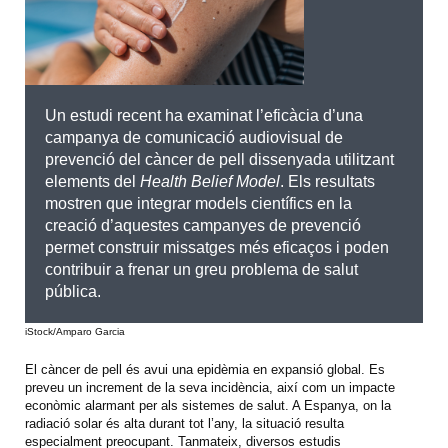
Un estudi recent ha examinat l’eficàcia d’una
campanya de comunicació audiovisual de
prevenció del càncer de pell dissenyada utilitzant
elements del
Health Belief Model
. Els resultats
mostren que integrar models científics en la
creació d’aquestes campanyes de prevenció
permet construir missatges més eficaços i poden
contribuir a frenar un greu problema de salut
pública.
iStock/Amparo Garcia
El càncer de pell és avui una epidèmia en expansió global. Es
preveu un increment de la seva incidència, així com un impacte
econòmic alarmant per als sistemes de salut. A Espanya, on la
radiació solar és alta durant tot l’any, la situació resulta
especialment preocupant. Tanmateix, diversos estudis