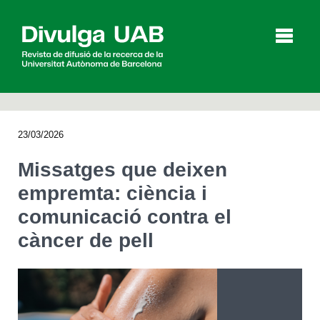
p
a
l
23/03/2026
Articles
Entrevistes
Vídeos
Missatges que deixen
empremta: ciència i
comunicació contra el
Agenda
càncer de pell
English
Español
CERCAR