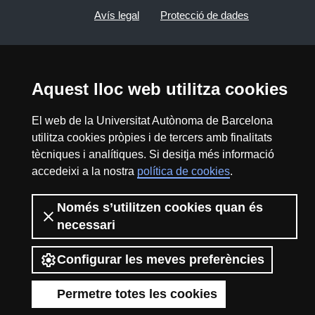
Avís legal
Protecció de dades
Sobre el web
Accessibilitat web
Aquest lloc web utilitza cookies
Mapa del web UAB
El web de la Universitat Autònoma de Barcelona
2026 Divulga UAB - Creative Commons
utilitza cookies pròpies i de tercers amb finalitats
Reconeixement - No Comercial (CC BY NC) -
tècniques i analítiques. Si desitja més informació
ISSN: 2014-6388
accedeixi a la nostra
política de cookies
.
View low-bandwidth version
Només s’utilitzen cookies quan és
necessari
Configurar les meves preferències
Permetre totes les cookies