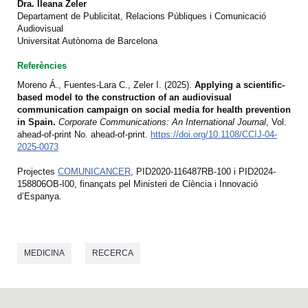
Dra. Ileana Zeler
Departament de Publicitat, Relacions Públiques i Comunicació
Audiovisual
Universitat Autònoma de Barcelona
Referències
Moreno Á., Fuentes-Lara C., Zeler I. (2025).
Applying a scientific-
based model to the construction of an audiovisual
communication campaign on social media for health prevention
in Spain.
Corporate Communications: An International Journal
, Vol.
ahead-of-print No. ahead-of-print.
https://doi.org/10.1108/CCIJ-04-
2025-0073
Projectes
COMUNICANCER
, PID2020-116487RB-100 i PID2024-
158806OB-I00, finançats pel Ministeri de Ciència i Innovació
d’Espanya.
MEDICINA
RECERCA