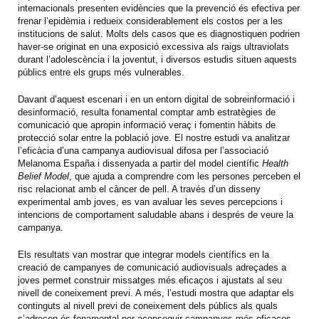
internacionals presenten evidències que la prevenció és efectiva per
frenar l’epidèmia i redueix considerablement els costos per a les
institucions de salut. Molts dels casos que es diagnostiquen podrien
haver-se originat en una exposició excessiva als raigs ultraviolats
durant l’adolescència i la joventut, i diversos estudis situen aquests
públics entre els grups més vulnerables.
Davant d’aquest escenari i en un entorn digital de sobreinformació i
desinformació, resulta fonamental comptar amb estratègies de
comunicació que apropin informació veraç i fomentin hàbits de
protecció solar entre la població jove. El nostre estudi va analitzar
l’eficàcia d’una campanya audiovisual difosa per l’associació
Melanoma España i dissenyada a partir del model científic
Health
Belief Model
, que ajuda a comprendre com les persones perceben el
risc relacionat amb el càncer de pell. A través d’un disseny
experimental amb joves, es van avaluar les seves percepcions i
intencions de comportament saludable abans i després de veure la
campanya.
Els resultats van mostrar que integrar models científics en la
creació de campanyes de comunicació audiovisuals adreçades a
joves permet construir missatges més eficaços i ajustats al seu
nivell de coneixement previ. A més, l’estudi mostra que adaptar els
continguts al nivell previ de coneixement dels públics als quals
s’adrecen és fonamental per aconseguir campanyes més eficaces.