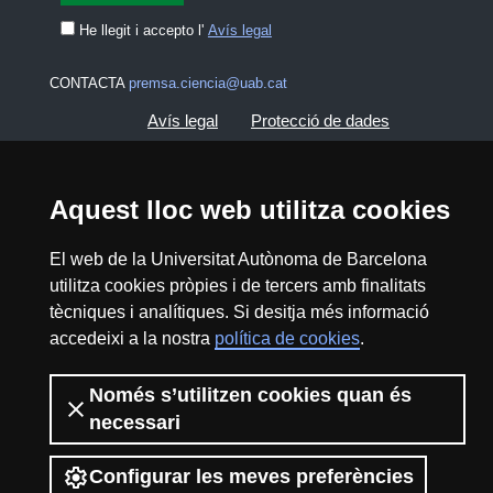
He llegit i accepto l'
Avís legal
CONTACTA
premsa.ciencia@uab.cat
Avís legal
Protecció de dades
Sobre el web
Accessibilitat web
Aquest lloc web utilitza cookies
Mapa del web UAB
El web de la Universitat Autònoma de Barcelona
utilitza cookies pròpies i de tercers amb finalitats
2026 Divulga UAB - Creative Commons
tècniques i analítiques. Si desitja més informació
Reconeixement - No Comercial (CC BY NC) -
accedeixi a la nostra
política de cookies
.
ISSN: 2014-6388
View low-bandwidth version
Només s’utilitzen cookies quan és
necessari
Configurar les meves preferències