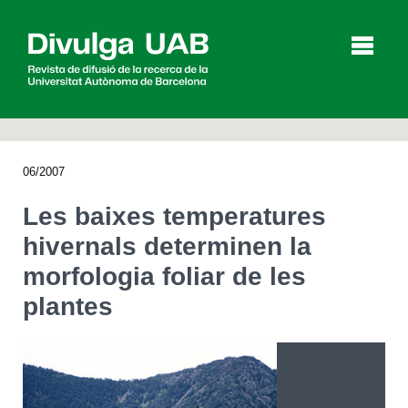
p
a
l
06/2007
Articles
Entrevistes
Vídeos
Les baixes temperatures
hivernals determinen la
morfologia foliar de les
Agenda
plantes
English
Español
CERCAR