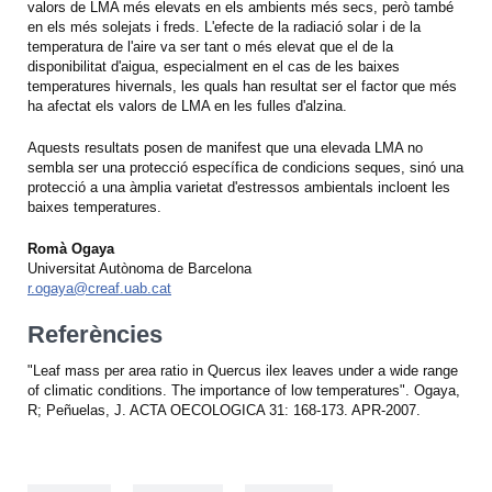
valors de LMA més elevats en els ambients més secs, però també
en els més solejats i freds. L'efecte de la radiació solar i de la
temperatura de l'aire va ser tant o més elevat que el de la
disponibilitat d'aigua, especialment en el cas de les baixes
temperatures hivernals, les quals han resultat ser el factor que més
ha afectat els valors de LMA en les fulles d'alzina.
Aquests resultats posen de manifest que una elevada LMA no
sembla ser una protecció específica de condicions seques, sinó una
protecció a una àmplia varietat d'estressos ambientals incloent les
baixes temperatures.
Romà Ogaya
Universitat Autònoma de Barcelona
r.ogaya@creaf.uab.cat
Referències
"Leaf mass per area ratio in Quercus ilex leaves under a wide range
of climatic conditions. The importance of low temperatures". Ogaya,
R; Peñuelas, J. ACTA OECOLOGICA 31: 168-173. APR-2007.