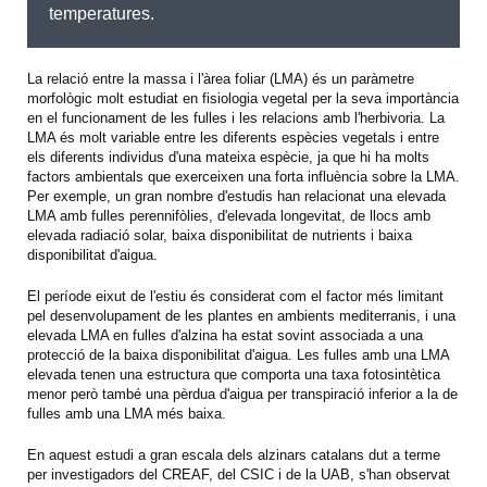
temperatures.
La relació entre la massa i l'àrea foliar (LMA) és un paràmetre
morfològic molt estudiat en fisiologia vegetal per la seva importància
en el funcionament de les fulles i les relacions amb l'herbivoria. La
LMA és molt variable entre les diferents espècies vegetals i entre
els diferents individus d'una mateixa espècie, ja que hi ha molts
factors ambientals que exerceixen una forta influència sobre la LMA.
Per exemple, un gran nombre d'estudis han relacionat una elevada
LMA amb fulles perennifòlies, d'elevada longevitat, de llocs amb
elevada radiació solar, baixa disponibilitat de nutrients i baixa
disponibilitat d'aigua.
El període eixut de l'estiu és considerat com el factor més limitant
pel desenvolupament de les plantes en ambients mediterranis, i una
elevada LMA en fulles d'alzina ha estat sovint associada a una
protecció de la baixa disponibilitat d'aigua. Les fulles amb una LMA
elevada tenen una estructura que comporta una taxa fotosintètica
menor però també una pèrdua d'aigua per transpiració inferior a la de
fulles amb una LMA més baixa.
En aquest estudi a gran escala dels alzinars catalans dut a terme
per investigadors del CREAF, del CSIC i de la UAB, s'han observat