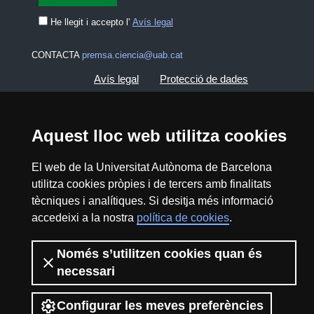
He llegit i accepto l'
Avís legal
CONTACTA
premsa.ciencia@uab.cat
Avís legal
Protecció de dades
Sobre el web
Accessibilitat web
Aquest lloc web utilitza cookies
Mapa del web UAB
El web de la Universitat Autònoma de Barcelona
utilitza cookies pròpies i de tercers amb finalitats
2026 Divulga UAB - Creative Commons
tècniques i analítiques. Si desitja més informació
Reconeixement - No Comercial (CC BY NC) -
accedeixi a la nostra
política de cookies
.
ISSN: 2014-6388
View low-bandwidth version
Només s’utilitzen cookies quan és
necessari
Configurar les meves preferències