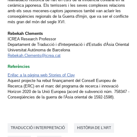
ceràmica japonesa. Els terrissers i les seves complexes relacions
amb els seus mecenes-captors japonesos també van aclarir les
conseqüències regionals de la Guerra d'Imjin, que va ser el conflicte
més gran del món del segle XVI.
Rebekah Clements
ICREA Research Professor
Departament de Traducció i d'Interpretació i d'Estudis d'Àsia Oriental
Universitat Autònoma de Barcelona
Rebekah.Clements@icrea.cat
Referències
Enllaç a la pàgina web Stories of Clay
Aquest projecte ha rebut finançament del Consell Europeu de
Recerca (ERC) en el marc del programa de recerca i innovació
Horizon 2020 de la Unió Europea (acord de subvenció núm. 758347 -
Conseqüències de la guerra de l'Àsia oriental de 1592-1598).
TRADUCCIÓ I INTERPRETACIÓ
HISTÒRIA DE L'ART