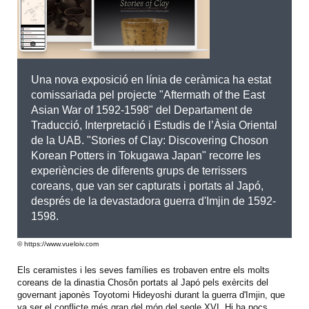
Una nova exposició en línia de ceràmica ha estat
comissariada pel projecte "Aftermath of the East
Asian War of 1592-1598" del Departament de
Traducció, Interpretació i Estudis de l’Àsia Oriental
de la UAB. "Stories of Clay: Discovering Choson
Korean Potters in Tokugawa Japan" recorre les
experiències de diferents grups de terrissers
coreans, que van ser capturats i portats al Japó,
després de la devastadora guerra d'Imjin de 1592-
1598.
© https://www.vueloiv.com
Els ceramistes i les seves famílies es trobaven entre els molts
coreans de la dinastia Chosŏn portats al Japó pels exèrcits del
governant japonès Toyotomi Hideyoshi durant la guerra d'Imjin, que
va ser el conflicte més gran del món del segle XVI. Hi ha pocs