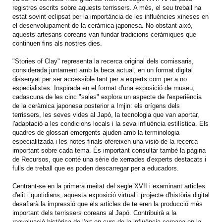
registres escrits sobre aquests terrissers. A més, el seu treball ha
estat sovint eclipsat per la importància de les influències xineses en
el desenvolupament de la ceràmica japonesa. No obstant això,
aquests artesans coreans van fundar tradicions ceràmiques que
continuen fins als nostres dies.
"Stories of Clay" representa la recerca original dels comissaris,
considerada juntament amb la beca actual, en un format digital
dissenyat per ser accessible tant per a experts com per a no
especialistes. Inspirada en el format d'una exposició de museu,
cadascuna de les cinc "sales" explora un aspecte de l'experiència
de la ceràmica japonesa posterior a Imjin: els orígens dels
terrissers, les seves vides al Japó, la tecnologia que van aportar,
l'adaptació a les condicions locals i la seva influència estilística. Els
quadres de glossari emergents ajuden amb la terminologia
especialitzada i les notes finals ofereixen una visió de la recerca
important sobre cada tema. És important consultar també la pàgina
de Recursos, que conté una sèrie de xerrades d'experts destacats i
fulls de treball que es poden descarregar per a educadors.
Centrant-se en la primera meitat del segle XVII i examinant articles
d'elit i quotidians, aquesta exposició virtual i projecte d'història digital
desafiarà la impressió que els articles de te eren la producció més
important dels terrissers coreans al Japó. Contribuirà a la
reavaluació històrica de l'art en curs de la influència coreana en la