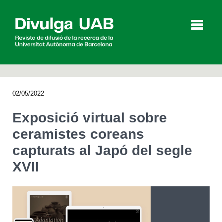
p
a
l
02/05/2022
Articles
Entrevistes
Vídeos
Exposició virtual sobre
ceramistes coreans
capturats al Japó del segle
Agenda
XVII
English
Español
CERCAR