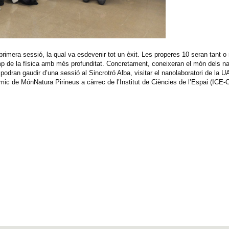
rimera sessió, la qual va esdevenir tot un èxit. Les properes 10 seran tant 
mp de la física amb més profunditat. Concretament, coneixeran el món dels n
odran gaudir d’una sessió al Sincrotró Alba, visitar el nanolaboratori de la U
òmic de MónNatura Pirineus a càrrec de l’Institut de Ciències de l’Espai (ICE