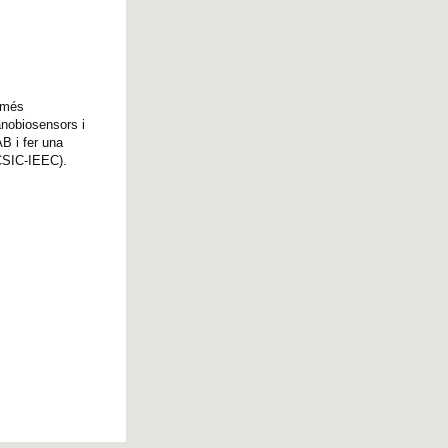
o més
anobiosensors i
AB i fer una
-CSIC-IEEC).