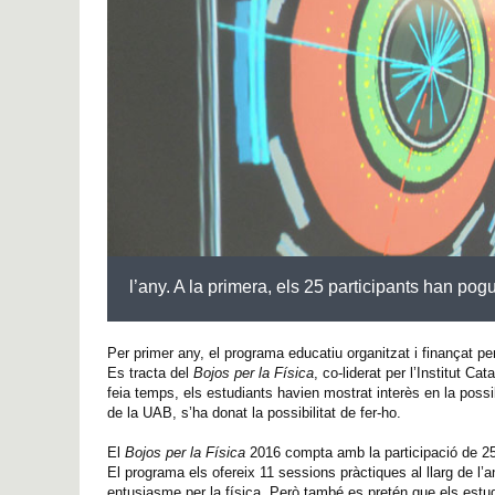
l’any. A la primera, els 25 participants han po
Per primer any, el programa educatiu organitzat i finançat 
Es tracta del
Bojos per la Física
, co-liderat per l’Institut C
feia temps, els estudiants havien mostrat interès en la poss
de la UAB, s’ha donat la possibilitat de fer-ho.
El
Bojos per la Física
2016 compta amb la participació de 25 
El programa els ofereix 11 sessions pràctiques al llarg de l’
entusiasme per la física. Però també es pretén que els estudia