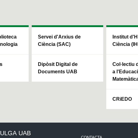
blioteca
Servei d'Arxius de
Institut d'H
cnologia
Ciència (SAC)
Ciència (I
ls
Dipòsit Digital de
Col·lectiu
Documents UAB
a l'Educaci
Matemàtic
CRiEDO
VULGA UAB
CONTACTA