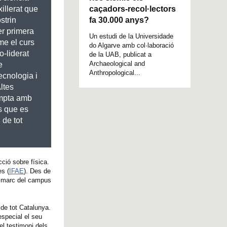
caçadors-recol·lectors
xillerat que
fa 30.000 anys?
strin
er primera
Un estudi de la Universidade
me el curs
do Algarve amb col·laboració
co-liderat
de la UAB, publicat a
Archaeological and
e
Anthropological...
cnologia i
Altes
ompta amb
s que es
 de tot
ció sobre física.
es (
IFAE
). Des de
el marc del campus
 de tot Catalunya.
especial el seu
el testimoni dels