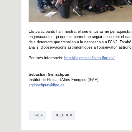
Els participants han mostrat el seu entusiasme per aquesta p
engrescadores, ja que els permetran seguir coneixent el ca
dels detectors que treballen a la nanoescala a l’CN2. També p
anàlisi d’observacions astronòmiques a l’observatori astron
Per més informació:
http://bojosperlafisica.ifae.es/
.
Sebastian Grinschpun
Institut de Física d'Altes Energies (IFAE)
sgrinschpun@ifae.es
FÍSICA
RECERCA