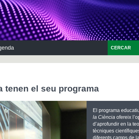
genda
CERCAR
ja tenen el seu programa
El programa educati
la Ciència
ofereix l’o
d’aprofundir en la teo
tècniques científique
diferents camps de l