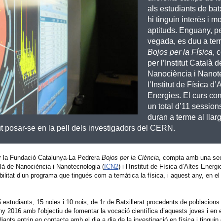
als estudiants de bat
hi tinguin interès i mo
aptituds. Enguany, p
vegada, es duu a ter
Bojos per la Física
, 
per l’Institut Català d
Nanociència i Nanote
l’Institut de Física d’
Energies. El curs c
un total d’11 session
duran a terme al llarg
gut posar-se en la pell dels investigadors del CERN.
per la Fundació Catalunya-La Pedrera
Bojos per la Ciència
, compta amb una sec
atalà de Nanociència i Nanotecnologia (
ICN2
) i l’Institut de Física d’Altes Energi
ibilitat d’un programa que tingués com a temàtica la física, i aquest any, en 
estudiants, 15 noies i 10 nois, de 1r de Batxillerat procedents de poblacions
any 2016 amb l’objectiu de fomentar la vocació científica d’aquests joves i en 
nts entrin en contacte amb el dia a dia de la investigació en física i tinguin 