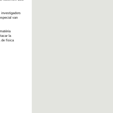
s investigadors
 especial van
 matèria
tacar la
 de física