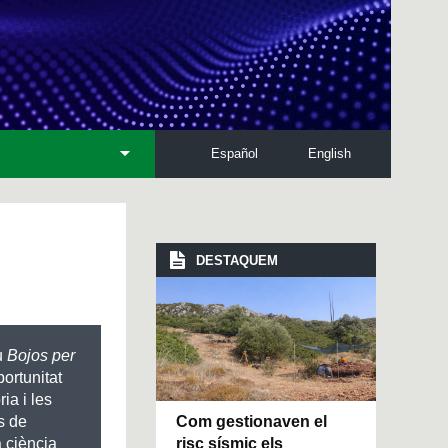
Español
English
DESTAQUEM
u
Bojos per
portunitat
ria i les
Com gestionaven el
s de
risc sísmic els
a ciència