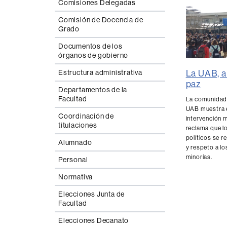
Comisiones Delegadas
Comisión de Docencia de
Grado
Documentos de los
órganos de gobierno
La UAB, a 
Estructura administrativa
paz
Departamentos de la
Facultad
La comunidad u
UAB muestra e
Coordinación de
intervención m
titulaciones
reclama que l
políticos se r
Alumnado
y respeto a lo
minorías.
Personal
Normativa
Elecciones Junta de
Facultad
Elecciones Decanato