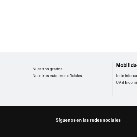
Mapa
Mobilida
web
Nuestros grados
Nuestros másteres oficiales
Ir de inter
UAB Incomi
Síguenos en las redes sociales
Instagram
Twitter