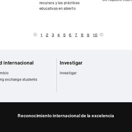
recursos y las prácticas
educativas en abierto
1
2
3
4
5
6
7
8
9
10
d internacional
Investigar
cambio
Investigar
ng exchange students
Reconocimiento internacional de la excelencia
HR