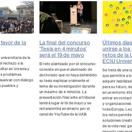
La final del concurso
favor de la
Últimos día
'Tesis en 4 minutos'
unirse a lo
será el 19 de mayo
retos de la
niversitaria de la
ECIU Univer
l rechazo a la
El reto planteado por el concurso
ilitar en Ucrania y
consiste en que el alumnado de
Se trata de una 
os problemas
doctorado que no haya defendido
que permitirá a l
esuelvan con diálogo
su tesis explique oralmente el
adquirir habilida
s pueblos y
tema de su investigación durante
para su futuro, d
un máximo de 4 minutos. La
en un entorno int
presentación final ante el tribunal
entrar en contac
tendrá lugar el 19 de mayo y se
y organizaciones
retransmitirá en directo por el
toda Europa. La p
canal de YouTube de la UAB.
los retos permit
soluciones creat
de la vida real, 
impacto real en 