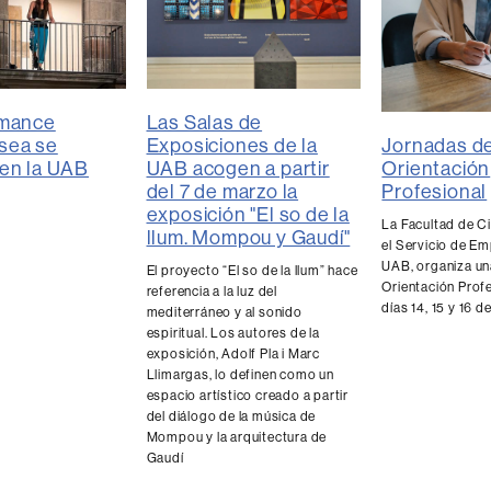
rmance
Las Salas de
Jornadas d
sea se
Exposiciones de la
Orientación
en la UAB
UAB acogen a partir
Profesional
del 7 de marzo la
exposición "El so de la
La Facultad de Ci
llum. Mompou y Gaudí"
el Servicio de Em
UAB, organiza u
El proyecto “El so de la llum” hace
Orientación Profe
referencia a la luz del
días 14, 15 y 16 d
mediterráneo y al sonido
espiritual. Los autores de la
exposición, Adolf Pla i Marc
Llimargas, lo definen como un
espacio artístico creado a partir
del diálogo de la música de
Mompou y la arquitectura de
Gaudí