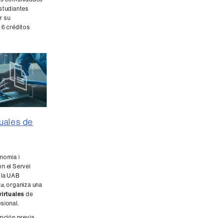
estudiantes
r su
 6 créditos
tuales de
nomia i
n el Servei
 la UAB
a,
organiza una
virtuales
de
sional.
ipción previa