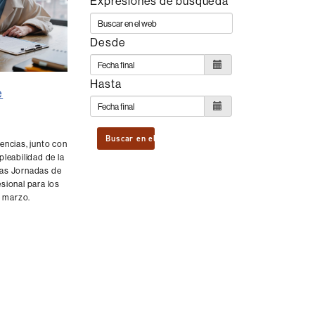
Expresiones de búsqueda
Desde
Hasta
e
Buscar en el web
encias, junto con
pleabilidad de la
nas Jornadas de
sional para los
e marzo.