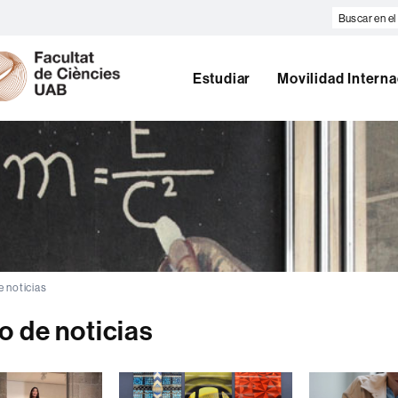
Buscar
en
U
el
A
web
Estudiar
Movilidad Interna
B
e noticias
o de noticias