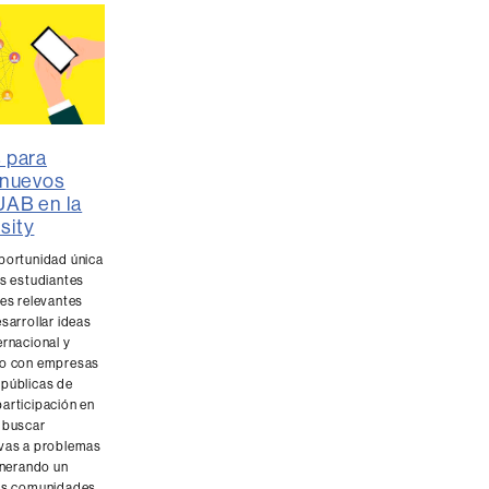
s para
s nuevos
 UAB en la
sity
oportunidad única
os estudiantes
des relevantes
esarrollar ideas
ernacional y
to con empresas
 públicas de
articipación en
e buscar
ivas a problemas
generando un
las comunidades