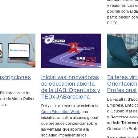
y regiones. Los 
podrán convalida
participación con
ECTS.
uscripciones
Iniciativas innovadoras
Talleres vir
de educación abierta
Orientación
de la UAB: OpenLabs y
Profesional
 Bibliotecas se ha
TEDxUABarcelona
ademic Video Online
La Facultat d'Eco
icina
Empresa, junto co
Del 7 al 11 de marzo se celebra la
d'Ocupabilitat de
Open Education Week
, una
y
Barcelona Activ
iniciativa anual de alcance global
seriede
Talleres 
que pretende concienciar sobre
Orientación Profe
las ventajas que aporta a la
sociedad implementar los
Se requiere inscr