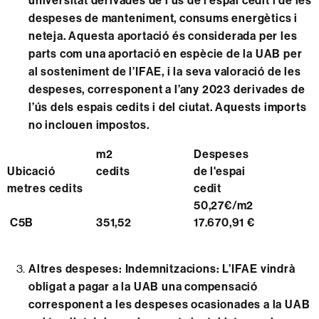
universitat derivades de l’ús de l’espai cedit i de les
despeses de manteniment, consums energètics i
neteja. Aquesta aportació és considerada per les
parts com una aportació en espècie de la UAB per
al sosteniment de l’IFAE, i la seva valoració de les
despeses, corresponent a l’any 2023 derivades de
l’ús dels espais cedits i del ciutat. Aquests imports
no inclouen impostos.
m2
Despeses
Ubicació
cedits
de l'espai
metres cedits
cedit
50,27€/m2
C5B
351,52
17.670,91 €
Altres despeses: Indemnitzacions: L’IFAE vindrà
obligat a pagar a la UAB una compensació
corresponent a les despeses ocasionades a la UAB