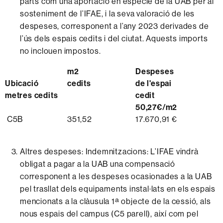
parts com una aportació en espècie de la UAB per al
sosteniment de l’IFAE, i la seva valoració de les
despeses, corresponent a l’any 2023 derivades de
l’ús dels espais cedits i del ciutat. Aquests imports
no inclouen impostos.
m2
Despeses
Ubicació
cedits
de l'espai
metres cedits
cedit
50,27€/m2
C5B
351,52
17.670,91 €
Altres despeses: Indemnitzacions: L’IFAE vindrà
obligat a pagar a la UAB una compensació
corresponent a les despeses ocasionades a la UAB
pel trasllat dels equipaments instal·lats en els espais
mencionats a la clàusula 1ª objecte de la cessió, als
nous espais del campus (C5 parell), així com pel