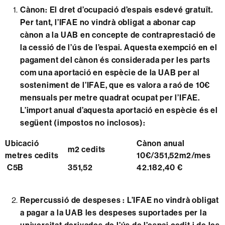
Cànon: El dret d’ocupació d’espais esdevé gratuït.
Per tant, l’IFAE no vindrà obligat a abonar cap
cànon a la UAB en concepte de contraprestació de
la cessió de l’ús de l’espai. Aquesta exempció en el
pagament del cànon és considerada per les parts
com una aportació en espècie de la UAB per al
sosteniment de l’IFAE, que es valora a raó de 10€
mensuals per metre quadrat ocupat per l’IFAE.
L’import anual d’aquesta aportació en espècie és el
següent (impostos no inclosos):
Ubicació
Cànon anual
m2 cedits
metres cedits
10€/351,52m2/mes
C5B
351,52
42.182,40 €
Repercussió de despeses : L’IFAE no vindrà obligat
a pagar a la UAB les despeses suportades per la