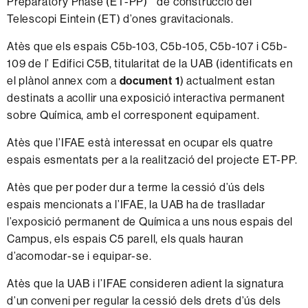
Preparatory Phase (ET-PP)
” de construcció del
Telescopi Eintein (ET) d’ones gravitacionals.
Atès que els espais C5b-103, C5b-105, C5b-107 i C5b-
109 de l’ Edifici C5B, titularitat de la UAB (identificats en
el plànol annex com a
document 1
) actualment estan
destinats a acollir una exposició interactiva permanent
sobre Química, amb el corresponent equipament.
Atès que l’IFAE està interessat en ocupar els quatre
espais esmentats per a la realització del projecte ET-PP.
Atès que per poder dur a terme la cessió d’ús dels
espais mencionats a l’IFAE, la UAB ha de traslladar
l’exposició permanent de Química a uns nous espais del
Campus, els espais C5 parell, els quals hauran
d’acomodar-se i equipar-se.
Atès que la UAB i l’IFAE consideren adient la signatura
d’un conveni per regular la cessió dels drets d’ús dels