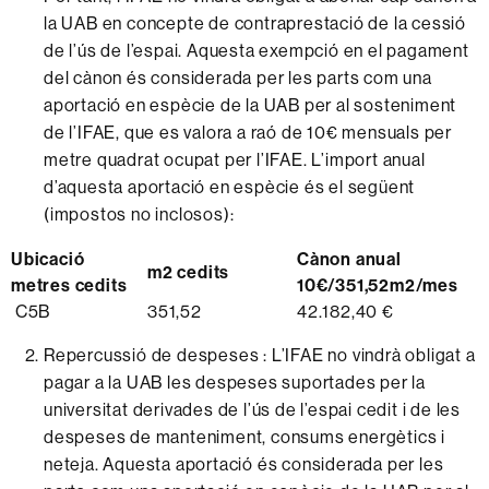
la UAB en concepte de contraprestació de la cessió
de l’ús de l’espai. Aquesta exempció en el pagament
del cànon és considerada per les parts com una
aportació en espècie de la UAB per al sosteniment
de l’IFAE, que es valora a raó de 10€ mensuals per
metre quadrat ocupat per l’IFAE. L’import anual
d’aquesta aportació en espècie és el següent
(impostos no inclosos):
Ubicació
Cànon anual
m2 cedits
metres cedits
10€/351,52m2/mes
C5B
351,52
42.182,40 €
Repercussió de despeses : L’IFAE no vindrà obligat a
pagar a la UAB les despeses suportades per la
universitat derivades de l’ús de l’espai cedit i de les
despeses de manteniment, consums energètics i
neteja. Aquesta aportació és considerada per les