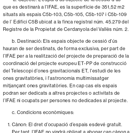
que es destinarà a l'IFAE, es la superfície de 351,52 m2
situats als espais C5b-103, C5b-105, C5b-107 i C5b-109
de l’ Edifici C5B ubicat a la finca registral núm. 45.279 del
Registre de la Propietat de Cerdanyola del Vallès núm. 2.
b. Destinació: Els espais objecte de cessió d’ús
hauran de ser destinats, de forma exclusiva, per part de
l’IFAE per a la realització del projecte de preparació de la
coordinació del projecte europeu ET-PP de construcció
del Telescopi d’ones gravitacionals ET, l'estudi de les
ones gravitatòries, i l'astronomia multimissatger
mitjançant ones gravitatòries. En cap cas els espais
podran ser dedicats a altres projectes o activitats de
l’IFAE ni ocupats per persones no dedicades al projecte.
c. Condicions econòmiques:
Cànon: El dret d’ocupació d’espais esdevé gratuït.
Per tant, l’IFAE no vindrà obligat a abonar cap cànon a