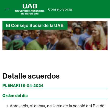
Consejo Social
Clica
UAB
aquí
Universitat
para
El Consejo Social de la UAB
Autònoma
desplegar
de
el
Barcelona
menú
de
Consejo
Social
Detalle acuerdos
PLENARI 18-04-2024
Orden del día
Aprovació, si escau, de l’acta de la sessió del Ple del