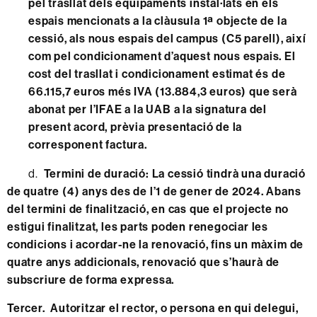
pel trasllat dels equipaments instal·lats en els
espais mencionats a la clàusula 1ª objecte de la
cessió, als nous espais del campus (C5 parell), així
com pel condicionament d’aquest nous espais. El
cost del trasllat i condicionament estimat és de
66.115,7 euros més IVA (13.884,3 euros) que serà
abonat per l’IFAE a la UAB a la signatura del
present acord, prèvia presentació de la
corresponent factura.
d.
Termini de duració: La cessió tindrà una duració
de quatre (4) anys des de l’1 de gener de 2024. Abans
del termini de finalització, en cas que el projecte no
estigui finalitzat, les parts poden renegociar les
condicions i acordar-ne la renovació, fins un màxim de
quatre anys addicionals, renovació que s’haurà de
subscriure de forma expressa.
Tercer. Autoritzar el rector, o persona en qui delegui,