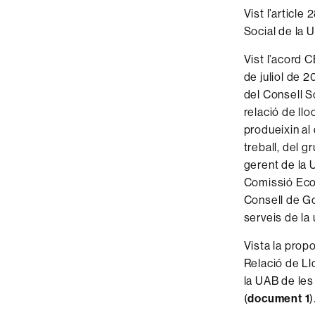
Vist l’articl
Social de la 
Vist l’acord 
de juliol de 
del Consell S
relació de llo
produeixin al
treball, del g
gerent de la 
Comissió Econ
Consell de Gov
serveis de la 
Vista la prop
Relació de Llo
la UAB de le
(
document 1
)