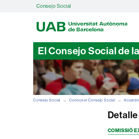
Consejo Social
U
A
B
El Consejo Social de l
Consejo Social
Conoce el Consejo Social
Acuerd
Detall
COMISSIÓ E