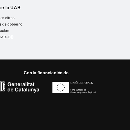
e la UAB
en cifras
s de gobierno
ación
 UAB-CEI
Con la financiación de
 Promueve políticas de
es que tiene atribuïdes