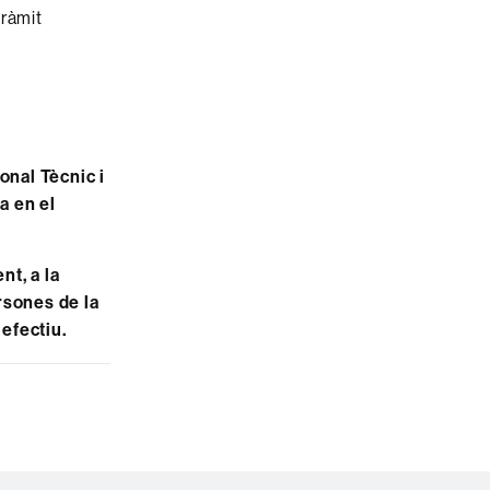
tràmit
onal Tècnic i
a en el
nt, a la
rsones de la
efectiu.