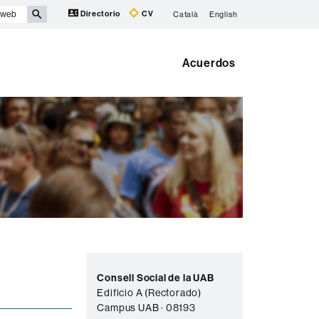
Directorio
CV
Català
English
Acuerdos
Información
C
complementaria
Consell Social de la UAB
o
Edificio A (Rectorado)
Campus UAB · 08193
n