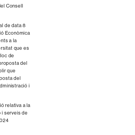
del Consell
al de data 8
ssió Econòmica
nts a la
ersitat que es
lloc de
 proposta del
lir que
posta del
dministració i
 relativa a la
 i serveis de
2024