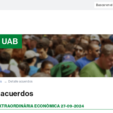
Buscar
en
el
web
a UAB
os
Detalle acuerdos
e acuerdos
XTRAORDINÀRIA ECONÒMICA 27-09-2024