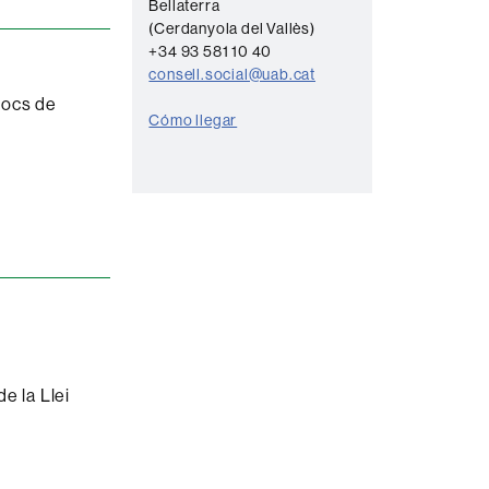
Bellaterra
t
(Cerdanyola del Vallès)
a
+34 93 581 10 40
consell.social@uab.cat
c
llocs de
t
Cómo llegar
o
de la Llei