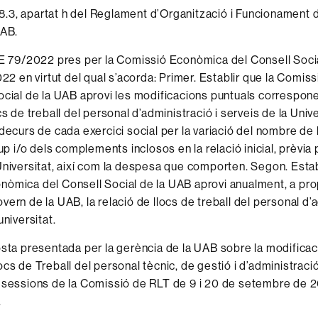
e 28.3, apartat h del Reglament d’Organització i Funcionament 
UAB.
CE 79/2022 pres per la Comissió Econòmica del Consell Soci
2022 en virtut del qual s’acorda: Primer. Establir que la Comi
ocial de la UAB aprovi les modificacions puntuals correspone
cs de treball del personal d’administració i serveis de la Univ
 decurs de cada exercici social per la variació del nombre de 
rup i/o dels complements inclosos en la relació inicial, prèvia
Universitat, així com la despesa que comporten. Segon. Estab
òmica del Consell Social de la UAB aprovi anualment, a pro
ern de la UAB, la relació de llocs de treball del personal d’a
universitat.
osta presentada per la gerència de la UAB sobre la modificació
cs de Treball del personal tècnic, de gestió i d’administració
s sessions de la Comissió de RLT de 9 i 20 de setembre de 
.