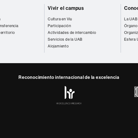
Vivir el campus
Conoc
n
Cultura en Viu
La UAB 
ansferencia
Participación
Órgano
territorio
Actividades de intercambio
Organiz
Servicios de la UAB
Esfera
Alojamiento
Reconocimiento internacional de la excelencia
HR
Excellence
in
Research
-
Euraxess
el órgano de participación de la sociedad en la Universidad.
 los diferentes ámbitos de la Universidad. Ejerce las funcion