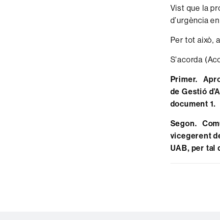
Vist que la p
d’urgència e
Per tot això, 
S'acorda (Ac
Primer. Aprov
de Gestió d’A
document 1.
Segon. Comuni
vicegerent d
UAB, per tal 