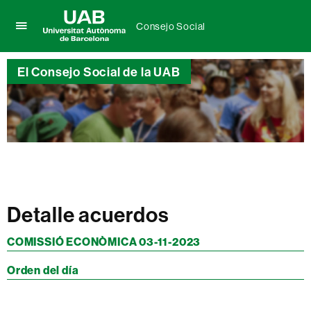
Consejo Social
Clica
UAB
aquí
Universitat
para
El Consejo Social de la UAB
Autònoma
desplegar
de
el
Barcelona
menú
de
Consejo
Social
Detalle acuerdos
COMISSIÓ ECONÒMICA 03-11-2023
Orden del día