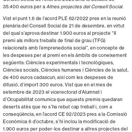
35.400 euros per a
Altres projectes del Consell Social
.
Vist el punt 1.6 de l’acord PLE 62/2022 pres en la reunió
plenària del Consell Social de 21 de desembre, en virtut
del qual s’aprova destinar 1.900 euros al projecte “II
premi als millors treballs de final de grau (TFG)
relacionats amb l’emprenedoria social”, en concepte de
les despeses per al premi en els àmbits de coneixement
següents: Ciències experimentals i tecnològiques,
Ciències socials, Ciències humanes i Ciències de la salut,
de 400 euros cadascun, així com les despeses de
difusió, d’import 300 euros. Vist que en el mes de
setembre de 2023 el vicerectorat d’Alumnat i
d’Ocupabilitat comunica que aquests premis quedaran
deserts atès que no s’ha rebut cap treball i, com a
conseqüència, en l’acord CE 92/2023 pres a la Comissió
Econòmica 6 d’octubre, s’hi inclou la modificació de
1.900 euros per poder-los destinar a altres projectes del