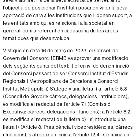
seva visibilitat i la de la seva activitat de servei, amb
l’objectiu de posicionar l’institut i posar en valor la seva
aportació de cara a les institucions que li donen suport, a
les entitats amb qui es relaciona i a la societat en
general, com a referent en cadascuna de les àrees i
temàtiques que desenvolupa.
Vist que en data 16 de març de 2023, el Consell de
Govern del Consorci IERMB va aprovar una modificació
dels següents punts del text: i) el canvi de denominació
del Consorci passant de ser Consorci Institut d’Estudis
Regionals i Metropolitans de Barcelona a Consorci
Institut Metròpoli; ii) S’afegeix una lletra j) a l’article 6.3
(Consell de Govern: càrrecs, delegacions i atribucions),
es modifica el redactat de l’article 7.1 (Comissió
Executiva: càrrecs, delegacions i funcions); a l’article 8.2
es modifica el redactat de la lletra d) i s’introdueix una
lletra f) (Article 8. Presidència i vicepresidències: càrrecs
i funcions); s’afegeix un incís a l’article 12.4 i s’elimina un