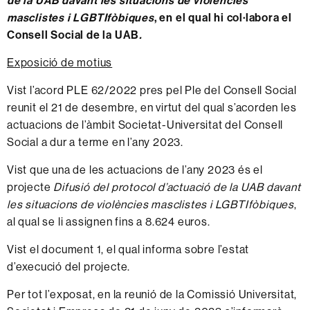
de la UAB davant les situacions de violències
masclistes i LGBTIfòbiques
, en el qual hi col·labora el
Consell Social de la UAB
.
Exposició de motius
Vist l’acord PLE 62/2022 pres pel Ple del Consell Social
reunit el 21 de desembre, en virtut del qual s’acorden les
actuacions de l’àmbit Societat-Universitat del Consell
Social a dur a terme en l’any 2023.
Vist que una de les actuacions de l’any 2023 és el
projecte
Difusió del protocol d’actuació de la UAB davant
les situacions de violències masclistes i LGBTIfòbiques
,
al qual se li assignen fins a 8.624 euros.
Vist el
document 1
, el qual informa sobre l’estat
d’execució del projecte.
Per tot l’exposat, en la reunió de la Comissió Universitat,