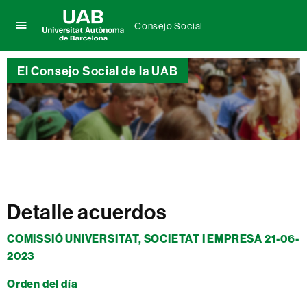
Consejo Social
Clica
UAB
aquí
Universitat
para
El Consejo Social de la UAB
Autònoma
desplegar
de
el
Barcelona
menú
de
Consejo
Social
Detalle acuerdos
COMISSIÓ UNIVERSITAT, SOCIETAT I EMPRESA 21-06-
2023
Orden del día