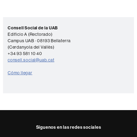
Información
C
complementaria
Consell Social de la UAB
o
Edificio A (Rectorado)
Campus UAB · 08193 Bellaterra
n
(Cerdanyola del Vallès)
t
+34 93 581 10 40
a
consell.social@uab.cat
c
Cómo llegar
t
o
Síguenos en las redes sociales