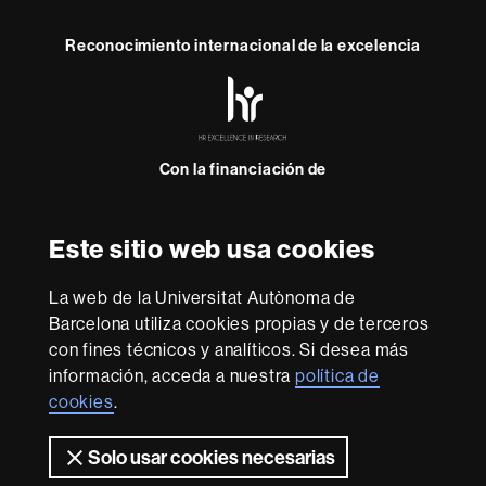
Reconocimiento internacional de la excelencia
HR
Excellence
in
Research
Con la financiación de
-
Euraxess
Este sitio web usa cookies
Sobre
esta
La web de la Universitat Autònoma de
web
Barcelona utiliza cookies propias y de terceros
El Consejo Social es el órgano de participación de la
con fines técnicos y analíticos. Si desea más
sociedad en la Universidad. Promueve políticas de
información, acceda a nuestra
política de
calidad y de mejora en los diferentes ámbitos de la
Universidad. Ejerce las funciones que tiene atribuïdes
cookies
.
por Ley en relación a la programación y la gestión; la
economia, el presupuesto y el patrimonio, y la comunidad
Solo usar cookies necesarias
universitària de la UAB. Y, en especial, fomenta la