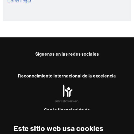
Cómo llegar
t
o
Síguenos en las redes sociales
Reconocimiento internacional de la excelencia
HR
Excellence
in
Research
-
Con la financiación de
Euraxess
Este sitio web usa cookies