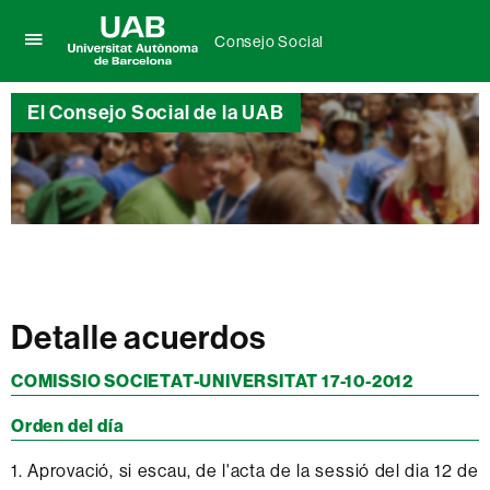
Consejo Social
Clica
UAB
aquí
Universitat
para
El Consejo Social de la UAB
Autònoma
desplegar
de
el
Barcelona
menú
de
Consejo
Social
Detalle acuerdos
COMISSIO SOCIETAT-UNIVERSITAT 17-10-2012
Orden del día
1. Aprovació, si escau, de l'acta de la sessió del dia 12 de