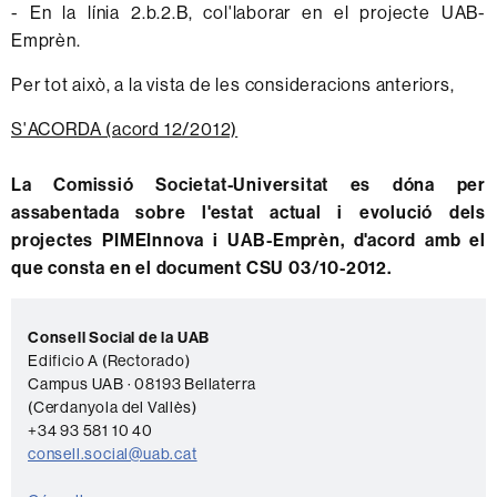
- En la línia 2.b.2.B, col'laborar en el projecte UAB-
Emprèn.
Per tot això, a la vista de les consideracions anteriors,
S'ACORDA (acord 12/2012)
La Comissió Societat-Universitat es dóna per
assabentada sobre l'estat actual i evolució dels
projectes PIMEInnova i UAB-Emprèn, d'acord amb el
que consta en el document CSU 03/10-2012.
Información
C
complementaria
Consell Social de la UAB
o
Edificio A (Rectorado)
Campus UAB · 08193 Bellaterra
n
(Cerdanyola del Vallès)
t
+34 93 581 10 40
a
consell.social@uab.cat
c