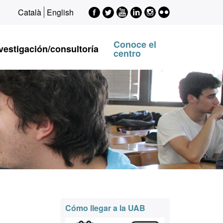
Facebook
Twitter
Youtube
LinkedIn
Instagram
Flickr
Català
English
EPSI
EPSI
EPSI
EPSI
EPSI
Conoce el
vestigación/consultoría
centro
Información
Cómo llegar a la UAB
complementaria