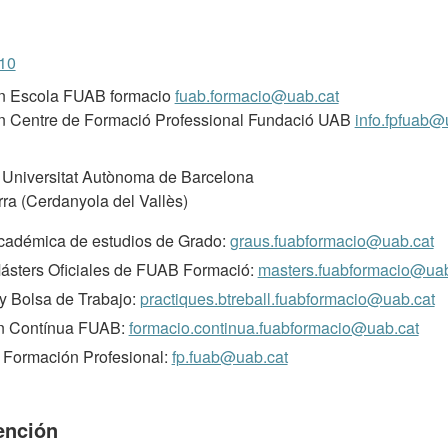
 10
ón Escola FUAB formacio
fuab.formacio@uab.cat
n Centre de Formació Professional Fundació UAB
info.fpfuab@
Universitat Autònoma de Barcelona
ra (Cerdanyola del Vallès)
cadémica de estudios de Grado:
graus.fuabformacio@uab.cat
ásters Oficiales de FUAB Formació:
masters.fuabformacio@uab
 y Bolsa de Trabajo:
practiques.btreball.fuabformacio@uab.cat
n Contínua FUAB:
formacio.continua.fuabformacio@uab.cat
 Formación Profesional:
fp.fuab@uab.cat
ención