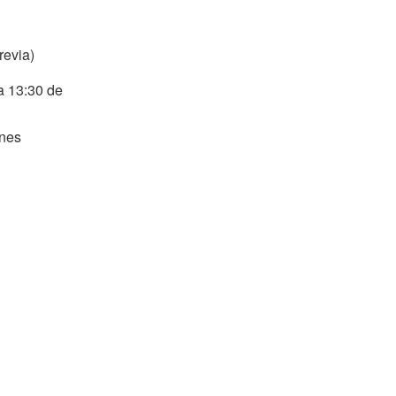
revia)
 a 13:30 de
rnes