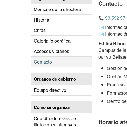
Contacto
Mensaje de la directora
📞
93 592 97
Historia
✉️ Informaci
Cifras
✉️ Informació
Galería fotográfica
Edifici Blanc
Campus de la 
Accesos y planos
08193 Bellater
Contacto
Gestión a
Gestión M
Órganos de gobierno
Prácticas
Equipo directivo
Formació
Centro de
Cómo se organiza
Coordinadores/as de
Horario at
titulación y tutores/as