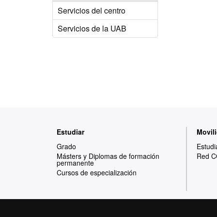
Servicios del centro
Servicios de la UAB
Mapa
Estudiar
Movili
web
Grado
Estudi
Másters y Diplomas de formación
Red C
permanente
Cursos de especialización