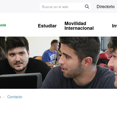
Buscar
Directorio
en
U
el
A
web
Movilidad
Estudiar
In
B
Internacional
o
Contacto