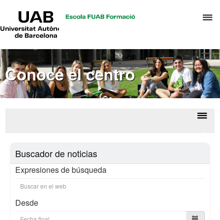
UAB
C
Universitat
Autònoma
a
de
p
Barcelona
d
Conoce el centro
el
m
d
T
y
Despl
Cono
D
la
el
H
Buscador de noticias
cent
naveg
Expresiones de búsqueda
Desde