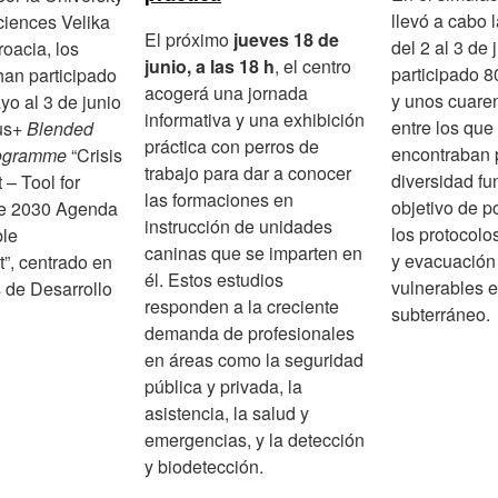
llevó a cabo
ciences Velika
El próximo
jueves 18 de
del 2 al 3 de 
roacia, los
junio, a las 18 h
, el centro
participado 8
han participado
acogerá una jornada
y unos cuaren
yo al 3 de junio
informativa y una exhibición
entre los que
us+
Blended
práctica con perros de
encontraban 
rogramme
“Crisis
trabajo para dar a conocer
diversidad fu
– Tool for
las formaciones en
objetivo de p
he 2030 Agenda
instrucción de unidades
los protocolo
ble
caninas que se imparten en
y evacuación
”, centrado en
él. Estos estudios
vulnerables e
s de Desarrollo
responden a la creciente
subterráneo.
demanda de profesionales
en áreas como la seguridad
pública y privada, la
asistencia, la salud y
emergencias, y la detección
y biodetección.