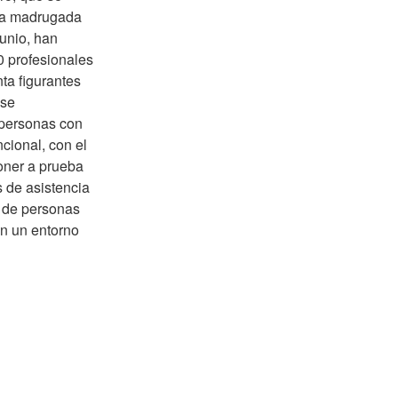
 la madrugada
junio, han
0 profesionales
ta figurantes
 se
personas con
ncional, con el
oner a prueba
s de asistencia
 de personas
n un entorno