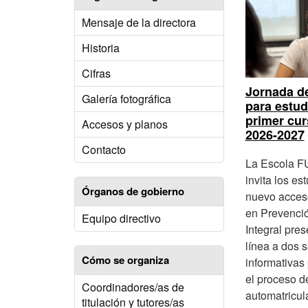
Mensaje de la directora
Historia
Cifras
Jornada d
Galería fotográfica
para estud
primer cur
Accesos y planos
2026-2027
Contacto
La Escola F
invita los es
Órganos de gobierno
nuevo acces
en Prevenci
Equipo directivo
Integral pres
línea a dos 
Cómo se organiza
informativas 
el proceso d
Coordinadores/as de
automatricul
titulación y tutores/as