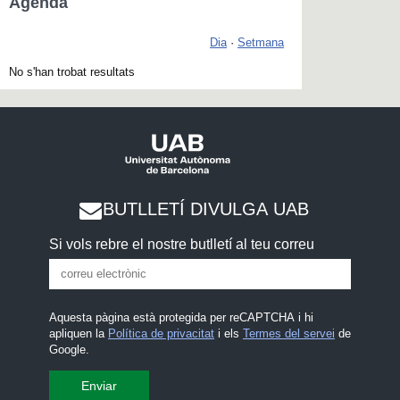
Agenda
Dia
·
Setmana
No s'han trobat resultats
BUTLLETÍ DIVULGA UAB
Si vols rebre el nostre butlletí al teu correu
Aquesta pàgina està protegida per reCAPTCHA i hi
apliquen la
Política de privacitat
i els
Termes del servei
de
Google.