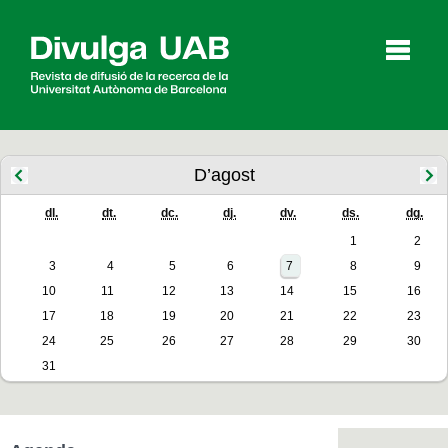
p
a
l
D’agost
dl.
dt.
dc.
dj.
dv.
ds.
dg.
Articles
Entrevistes
Vídeos
1
2
3
4
5
6
7
8
9
10
11
12
13
14
15
16
Agenda
17
18
19
20
21
22
23
24
25
26
27
28
29
30
31
English
Español
CERCAR