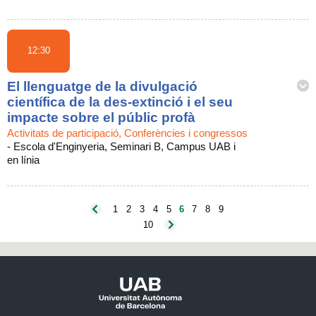
12:30
El llenguatge de la divulgació
científica de la des-extinció i el seu
impacte sobre el públic profà
Activitats de participació, Conferències i congressos
-
Escola d'Enginyeria, Seminari B, Campus UAB i
en línia
1
2
3
4
5
6
7
8
9
10