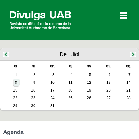
p
a
l
De juliol
dl.
dt.
dc.
dj.
dv.
ds.
dg.
Articles
Entrevistes
Vídeos
1
2
3
4
5
6
7
8
9
10
11
12
13
14
15
16
17
18
19
20
21
Agenda
22
23
24
25
26
27
28
29
30
31
English
Español
Agenda
CERCAR