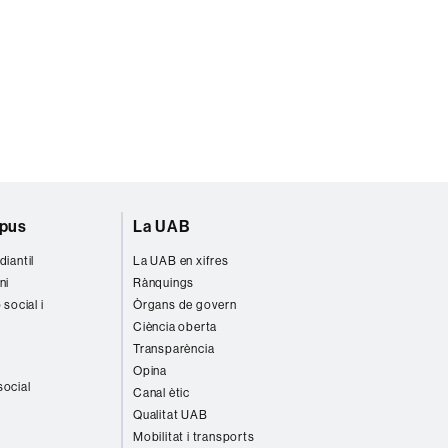
mpus
La UAB
diantil
La UAB en xifres
ni
Rànquings
 social i
Òrgans de govern
Ciència oberta
Transparència
Opina
social
Canal ètic
Qualitat UAB
Mobilitat i transports