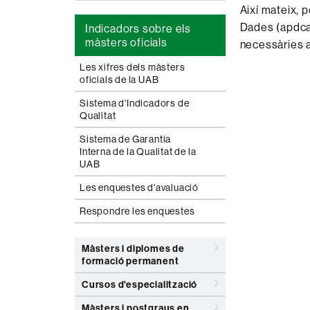
Així mateix, 
Dades (apdcat
Indicadors sobre els
màsters oficials
necessàries 
Les xifres dels màsters
oficials de la UAB
Sistema d'Indicadors de
Qualitat
Sistema de Garantia
Interna de la Qualitat de la
UAB
Les enquestes d'avaluació
Respondre les enquestes
Màsters i diplomes de
formació permanent
Cursos d'especialització
Màsters i postgraus en