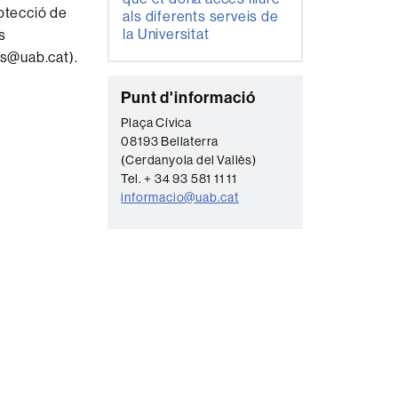
rotecció de
als diferents serveis de
la Universitat
s
es@uab.cat).
C
Punt d'informació
o
Plaça Cívica
08193 Bellaterra
n
(Cerdanyola del Vallès)
t
Tel. + 34 93 581 11 11
a
informacio@uab.cat
c
t
e