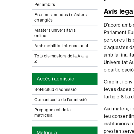
Per àmbits
Avís leg
Erasmus mundus i màsters
en anglès
D’acord amb e
Màsters universitaris
Parlament Euro
online
persones físiq
Amb mobilitat internacional
d’aquestes d
amb la finalit
Tots els màsters de la A a la
Z
Universitat A
o participació
Accés i admissió
Omplint i env
teves dades p
Sol·licitud d'admissió
l’article 6.1.a
Comunicació de l'admissió
Així mateix, i
Prepagament de la
matrícula
teu consentim
institucions r
presten servei
Matrícula