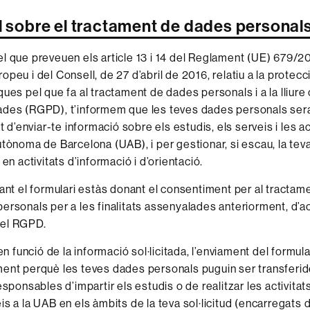
al sobre el tractament de dades personal
l que preveuen els article 13 i 14 del Reglament (UE) 679/20
peu i del Consell, de 27 d’abril de 2016, relatiu a la protecc
ues pel que fa al tractament de dades personals i a la lliure 
ades (RGPD), t’informem que les teves dades personals ser
at d’enviar-te informació sobre els estudis, els serveis i les ac
utònoma de Barcelona (UAB), i per gestionar, si escau, la tev
 en activitats d’informació i d’orientació.
iant el formulari estàs donant el consentiment per al tractam
ersonals per a les finalitats assenyalades anteriorment, d’
 del RGPD.
 en funció de la informació sol·licitada, l’enviament del formula
ent perquè les teves dades personals puguin ser transferid
esponsables d’impartir els estudis o de realitzar les activitat
s a la UAB en els àmbits de la teva sol·licitud (encarregats 