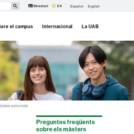
Directori
CV
Español
English
iure el campus
Internacional
La UAB
e dades personals
Informació
Preguntes freqüents
complementària
sobre els màsters