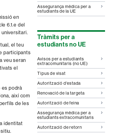
Assegurança mèdica per a
estudiants de la UE
issió en
le 6.1.e del
universitari.
Tràmits per a
estudiants no UE
ual, el teu
e participants
Avisos per a estudiants
va veu seran
extracomunitaris (no UE)
tivats el
Tipus de visat
Autorització d'estada
ó es podrà
Renovació de la targeta
lona, així com
perfils de les
Autorització de feina
Assegurança mèdica per a
estudiants extracomunitaris
a identitat
Autorització de retorn
sitiu.