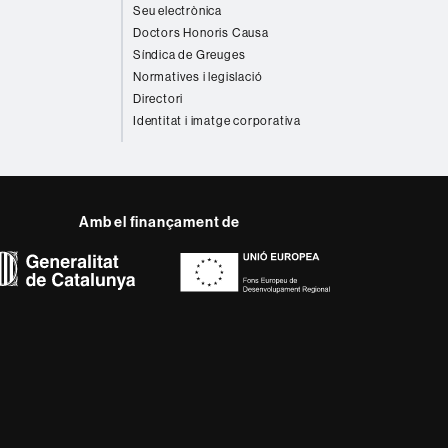
Seu electrònica
Doctors Honoris Causa
Síndica de Greuges
Normatives i legislació
Directori
Identitat i imatge corporativa
Amb el finançament de
del web UAB
ència, diversificada,
s nous models de l'Europa