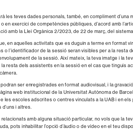
rà les teves dades personals, també, en compliment d’una m
c o en exercici de competències públiques, d’acord amb l’artic
ció amb la Llei Orgànica 2/2023, de 22 de març, del sistema 
e, en aquelles activitats que es duguin a terme en format virt
o l’identificador de la sessió seran visibles per a la resta d
envolupament de la sessió. Així mateix, la teva imatge i la te
la resta dels assistents en la sessió en el cas que tinguis ac
 càmera.
podran ser enregistrades en format audiovisual, i la gravaci
 pàgina web institucional de la Universitat Autònoma de Barce
 les escoles adscrites o centres vinculats a la UAB i en els 
 d’uns i altres.
 relacionats amb alguna situació particular, no vols que la tev
da, pots inhabilitar l’opció d’àudio o de vídeo en el teu dispo