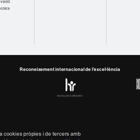
ovació
ècnics
Reconeixement internacional de l'excel·lència
HR
y
ebook
Telegram
Excellence
in
Research
-
Euraxess
rotecció de dades
Sobre el web
Accessibilitat web
Mapa 
capdavantera que imparteix una docència de qualitat i excel·l
za cookies pròpies i de tercers amb
xible, ajustada a les necessitats de la societat i adaptada al