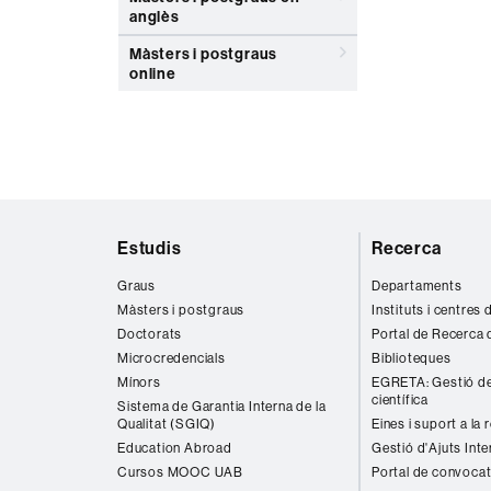
anglès
Màsters i postgraus
online
Mapa
Estudis
Recerca
web
Graus
Departaments
Màsters i postgraus
Instituts i centres
Doctorats
Portal de Recerca 
Microcredencials
Biblioteques
Mínors
EGRETA: Gestió de
científica
Sistema de Garantia Interna de la
Qualitat (SGIQ)
Eines i suport a la 
Education Abroad
Gestió d'Ajuts Inte
Cursos MOOC UAB
Portal de convocat