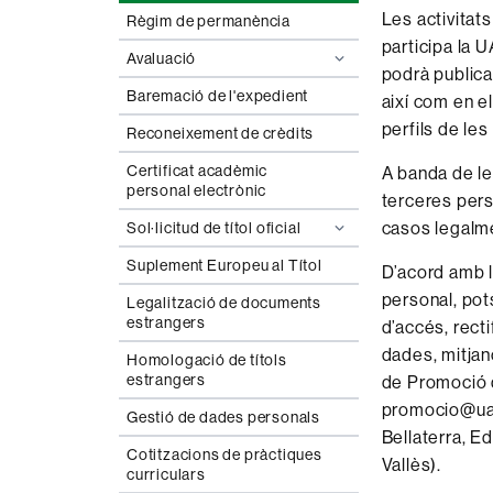
Les activitat
Règim de permanència
participa la 
Avaluació
podrà publica
Baremació de l'expedient
així com en e
perfils de les
Reconeixement de crèdits
Certificat acadèmic
A banda de le
personal electrònic
terceres pers
casos legalme
Sol·licitud de títol oficial
Suplement Europeu al Títol
D’acord amb l
personal, pot
Legalització de documents
estrangers
d’accés, recti
dades, mitjanç
Homologació de títols
estrangers
de Promoció d
promocio@uab.
Gestió de dades personals
Bellaterra, E
Cotitzacions de pràctiques
Vallès).
curriculars