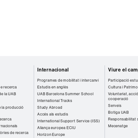
Internacional
Viure el ca
Programes de mobilitat i intercanvi
Participació estu
 de recerca
Estudis en anglès
Cultura i Patrimo
de la UAB
UAB Barcelona Summer School
Voluntariat, acció
cooperació
International Tracks
Serveis
 la producció
Study Abroad
Botiga UAB
Accés als estudis
recerca
Responsabilitat 
International Support Service (ISS)
rnacionals
Mecenatge
Aliança europea ECIU
òries de recerca
Horizon Europe