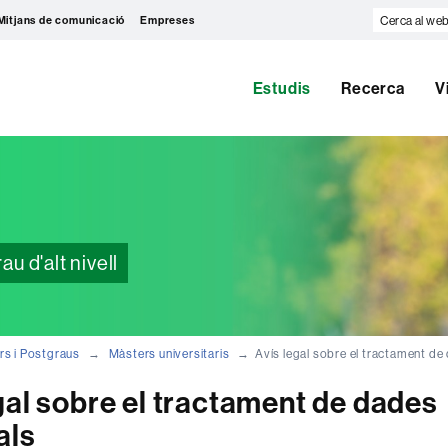
Cerca
Mitjans de comunicació
Empreses
al
web
Estudis
Recerca
V
 d'alt nivell
rs i Postgraus
Màsters universitaris
Avís legal sobre el tractament d
gal sobre el tractament de dades
als