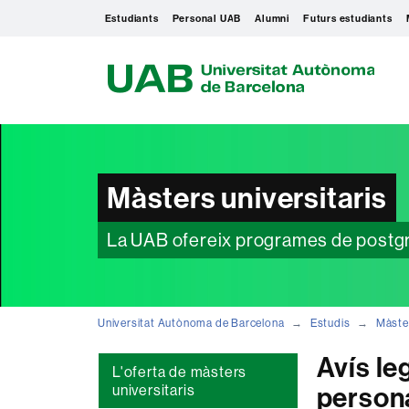
Estudiants
Personal UAB
Alumni
Futurs estudiants
U
A
B
Màsters universitaris
La UAB ofereix programes de postgrau
Universitat Autònoma de Barcelona
Estudis
Màste
Avís le
L'oferta de màsters
person
universitaris