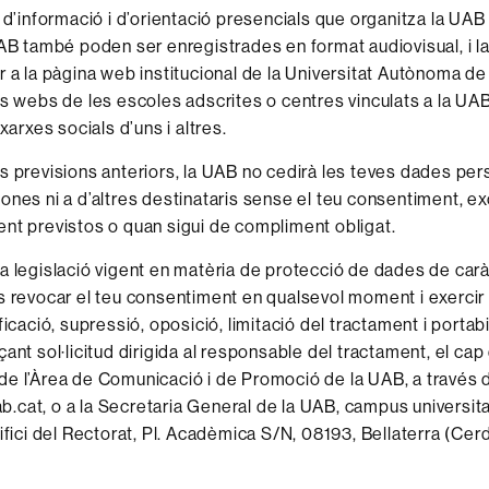
s d’informació i d’orientació presencials que organitza la UAB
UAB també poden ser enregistrades en format audiovisual, i l
r a la pàgina web institucional de la Universitat Autònoma de
ls webs de les escoles adscrites o centres vinculats a la UAB
 xarxes socials d’uns i altres.
s previsions anteriors, la UAB no cedirà les teves dades per
ones ni a d’altres destinataris sense el teu consentiment, e
nt previstos o quan sigui de compliment obligat.
a legislació vigent en matèria de protecció de dades de car
s revocar el teu consentiment en qualsevol moment i exercir 
ficació, supressió, oposició, limitació del tractament i portabi
ant sol·licitud dirigida al responsable del tractament, el cap 
e l’Àrea de Comunicació i de Promoció de la UAB, a través 
cat, o a la Secretaria General de la UAB, campus universita
difici del Rectorat, Pl. Acadèmica S/N, 08193, Bellaterra (Cer