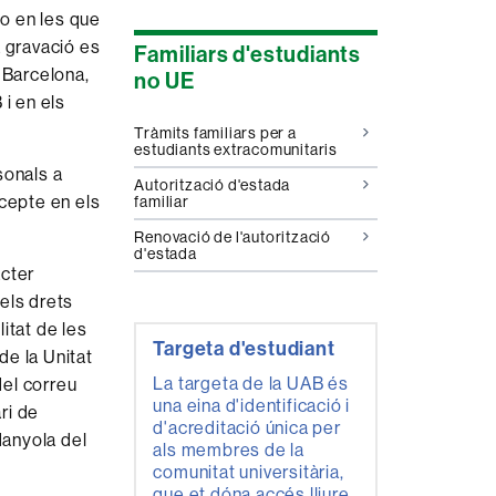
 o en les que
a gravació es
Familiars d'estudiants
 Barcelona,
no UE
 i en els
Tràmits familiars per a
estudiants extracomunitaris
sonals a
Autorització d'estada
xcepte en els
familiar
Renovació de l'autorització
d'estada
àcter
els drets
litat de les
Targeta d'estudiant
de la Unitat
La targeta de la UAB és
del correu
una eina d'identificació i
ri de
d'acreditació única per
danyola del
als membres de la
comunitat universitària,
que et dóna accés lliure