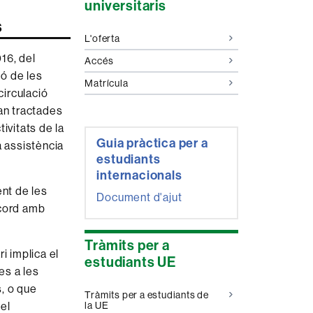
universitaris
s
L'oferta
16, del
Accés
ió de les
Matrícula
circulació
an tractades
tivitats de la
Guia pràctica per a
a assistència
estudiants
internacionals
ent de les
Document d'ajut
acord amb
Tràmits per a
ri implica el
estudiants UE
es a les
s, o que
Tràmits per a estudiants de
del
la UE