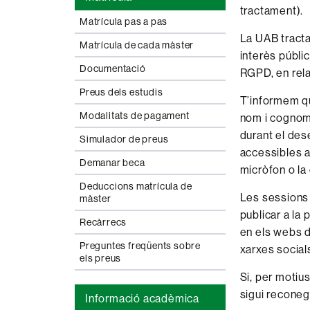
tractament).
Matrícula pas a pas
La UAB tracta
Matrícula de cada màster
interès públi
Documentació
RGPD, en rela
Preus dels estudis
T’informem qu
Modalitats de pagament
nom i cognoms 
durant el des
Simulador de preus
accessibles a 
Demanar beca
micròfon o la
Deduccions matrícula de
Les sessions 
màster
publicar a la
Recàrrecs
en els webs de
Preguntes freqüents sobre
xarxes socials
els preus
Si, per motius
sigui reconegu
Informació acadèmica