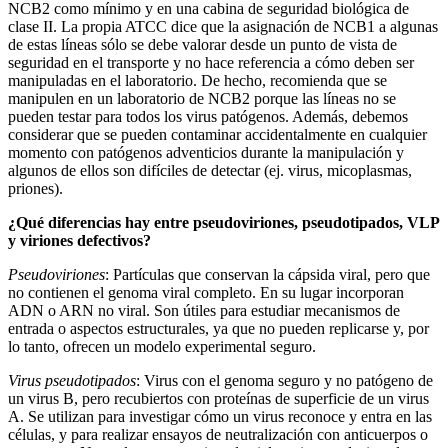
NCB2 como mínimo y en una cabina de seguridad biológica de
clase II. La propia ATCC dice que la asignación de NCB1 a algunas
de estas líneas sólo se debe valorar desde un punto de vista de
seguridad en el transporte y no hace referencia a cómo deben ser
manipuladas en el laboratorio. De hecho, recomienda que se
manipulen en un laboratorio de NCB2 porque las líneas no se
pueden testar para todos los virus patógenos. Además, debemos
considerar que se pueden contaminar accidentalmente en cualquier
momento con patógenos adventicios durante la manipulación y
algunos de ellos son difíciles de detectar (ej. virus, micoplasmas,
priones).
¿Qué diferencias hay entre pseudoviriones, pseudotipados, VLP
y viriones defectivos?
Pseudoviriones
: Partículas que conservan la cápsida viral, pero que
no contienen el genoma viral completo. En su lugar incorporan
ADN o ARN no viral. Son útiles para estudiar mecanismos de
entrada o aspectos estructurales, ya que no pueden replicarse y, por
lo tanto, ofrecen un modelo experimental seguro.
Virus pseudotipados
: Virus con el genoma seguro y no patógeno de
un virus B, pero recubiertos con proteínas de superficie de un virus
A. Se utilizan para investigar cómo un virus reconoce y entra en las
células, y para realizar ensayos de neutralización con anticuerpos o