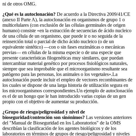
ni de otros OMG.
¿Qué es la autoclonación?
De acuerdo a la Directiva 2009/41/CE
(anexo II Parte A), la autoclonación en organismos de grupo 1 o
multicelulares (con exclusión de las células germinales de origen
humano) consiste «en la extracción de secuencias de ácido nucleico
de una célula de un organismo, que puede ir o no seguida de la
reinserción total o parcial de dicho ácido nucleico (o de un
equivalente sintético) —con o sin fases enzimáticas o mecánicas
previas— en células de la misma especie o de una especie que
presente características filogenéticas muy similares, que puedan
intercambiar material genético por procesos fisiológicos naturales,
siempre que sea improbable que el microorganismo resultante sea
patógeno para las personas, los animales o los vegetales».La
autoclonación puede incluir el empleo de vectores recombinantes de
los cuales se dispone de una larga historia de utilización segura en
los microorganismos correspondientes.Un ejemplo de autoclonación
es el de un hongo que le han introducido varias copias de un gen
propio con el objetivo de aumentar su producción.
¿Grupo de riesgo/peligrosidad y nivel de
bioseguridad/contención son sinónimos?
Las versiones anteriores
del "Manual de Bioseguridad en los Laboratorios" de la OMS
describían la clasificación de los agentes biológicos y de los
laboratorios en términos de grupos de riesgo/peligrosidad y niveles