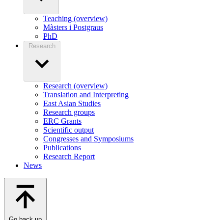
Teaching (overview)
Màsters i Postgraus
PhD
Research
Research (overview)
Translation and Interpreting
East Asian Studies
Research groups
ERC Grants
Scientific output
Congresses and Symposiums
Publications
Research Report
News
Go back up