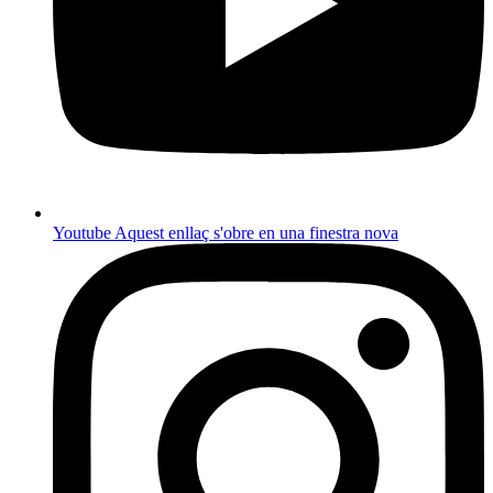
Youtube
Aquest enllaç s'obre en una finestra nova