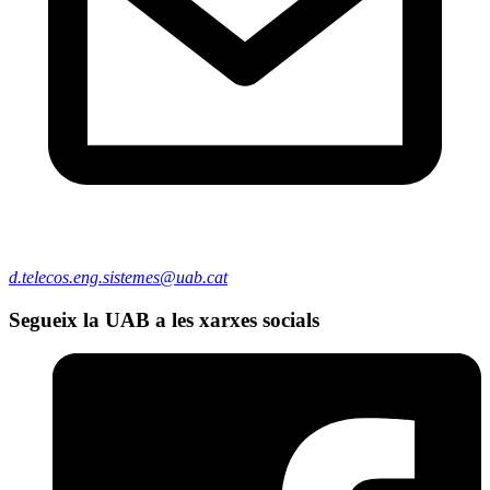
d.telecos.eng.sistemes@uab.cat
Segueix la UAB a les xarxes socials