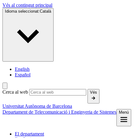
Vés al contingut principal
Idioma seleccionat:
Català
English
Español
Cerca al web
Vés
Universitat Autònoma de Barcelona
Departament de Telecomunicació i Enginyeria de Sistemes
Menú
El departament