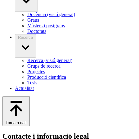
Docència (visió general)
Graus
Màsters i postgraus
Doctorats
Recerca
Recerca (visió general)
Grups de recerca
Projectes
Producció científica
Tesis
Actualitat
Torna a dalt
Contacte i informació legal