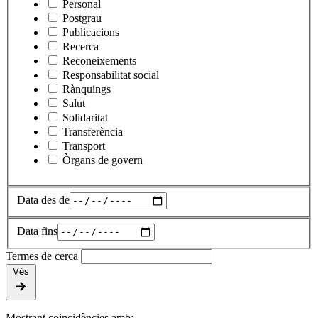
Personal
Postgrau
Publicacions
Recerca
Reconeixements
Responsabilitat social
Rànquings
Salut
Solidaritat
Transferència
Transport
Òrgans de govern
Data des de
Data fins
Termes de cerca
Vés
Mostrant coincidències amb: