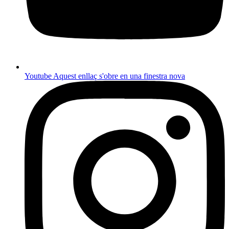
Youtube
Aquest enllaç s'obre en una finestra nova