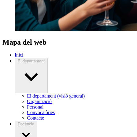
Mapa del web
Inici
El departament
El departament (visió general)
Organització
Personal
Convocatòries
Contacte
Docència