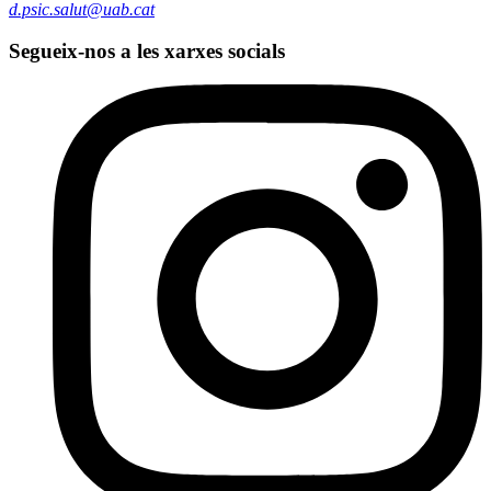
d.psic.salut@uab.cat
Segueix-nos a les xarxes socials