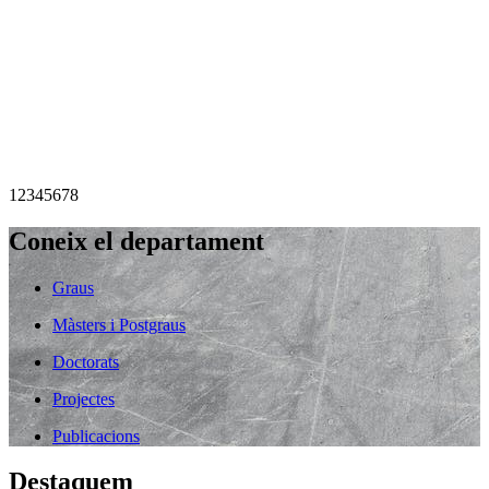
1
2
3
4
5
6
7
8
Coneix el departament
Graus
Màsters i Postgraus
Doctorats
Projectes
Publicacions
Destaquem