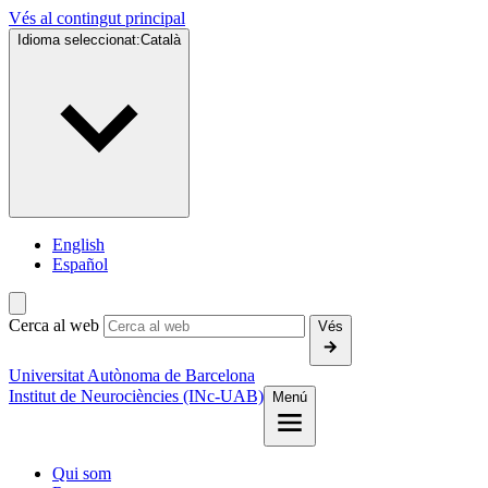
Vés al contingut principal
Idioma seleccionat:
Català
English
Español
Cerca al web
Vés
Universitat Autònoma de Barcelona
Institut de Neurociències (INc-UAB)
Menú
Qui som