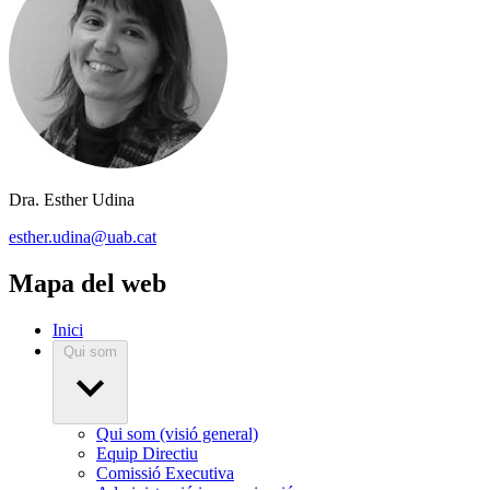
Dra. Esther Udina
esther.udina@uab.cat
Mapa del web
Inici
Qui som
Qui som (visió general)
Equip Directiu
Comissió Executiva