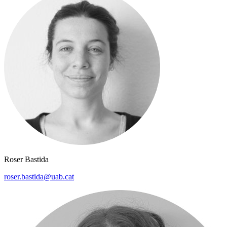
Roser Bastida
roser.bastida@uab.cat