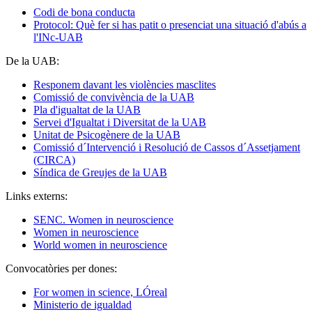
Codi de bona conducta
Protocol: Què fer si has patit o presenciat una situació d'abús a
l'INc-UAB
De la UAB:
Responem davant les violències masclites
Comissió de convivència de la UAB
Pla d'igualtat de la UAB
Servei d'Igualtat i Diversitat de la UAB
Unitat de Psicogènere de la UAB
Comissió d´Intervenció i Resolució de Cassos d´Assetjament
(CIRCA)
Síndica de Greujes de la UAB
Links externs:
SENC. Women in neuroscience
Women in neuroscience
World women in neuroscience
Convocatòries per dones:
For women in science, LÓreal
Ministerio de igualdad