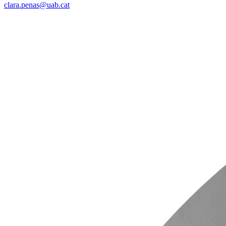
clara.penas@uab.cat