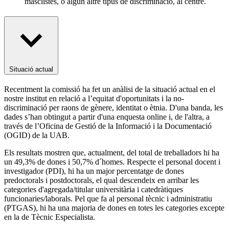
masclistes, o algun altre tipus de discriminació, al centre.
Situació actual
Recentment la comissió ha fet un anàlisi de la situació actual en el
nostre institut en relació a l’equitat d'oportunitats i la no-
discriminació per raons de gènere, identitat o ètnia. D'una banda, les
dades s’han obtingut a partir d'una enquesta online i, de l'altra, a
través de l’Oficina de Gestió de la Informació i la Documentació
(OGID) de la UAB.
Els resultats mostren que, actualment, del total de treballadors hi ha
un 49,3% de dones i 50,7% d´homes. Respecte el personal docent i
investigador (PDI), hi ha un major percentatge de dones
predoctorals i postdoctorals, el qual descendeix en arribar les
categories d'agregada/titular universitària i catedràtiques
funcionaries/laborals. Pel que fa al personal tècnic i administratiu
(PTGAS), hi ha una majoria de dones en totes les categories excepte
en la de Tècnic Especialista.