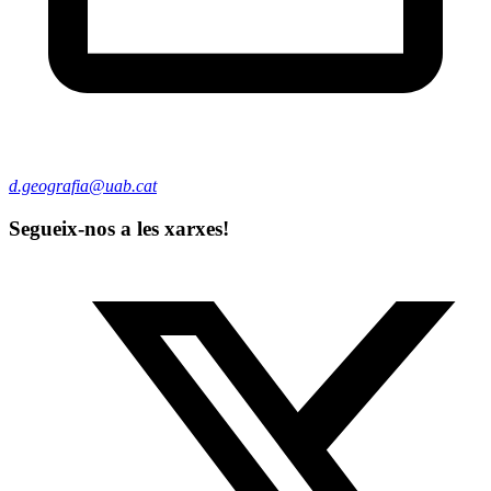
d.geografia@uab.cat
Segueix-nos a les xarxes!