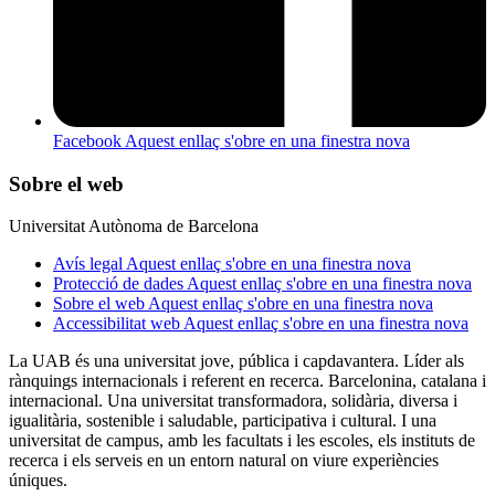
Facebook
Aquest enllaç s'obre en una finestra nova
Sobre el web
Universitat Autònoma de Barcelona
Avís legal
Aquest enllaç s'obre en una finestra nova
Protecció de dades
Aquest enllaç s'obre en una finestra nova
Sobre el web
Aquest enllaç s'obre en una finestra nova
Accessibilitat web
Aquest enllaç s'obre en una finestra nova
La UAB és una universitat jove, pública i capdavantera. Líder als
rànquings internacionals i referent en recerca. Barcelonina, catalana i
internacional. Una universitat transformadora, solidària, diversa i
igualitària, sostenible i saludable, participativa i cultural. I una
universitat de campus, amb les facultats i les escoles, els instituts de
recerca i els serveis en un entorn natural on viure experiències
úniques.