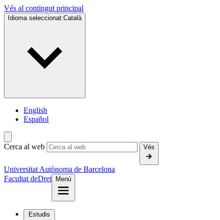
Vés al contingut principal
Idioma seleccionat:
Català
English
Español
Cerca al web
Vés
Universitat Autònoma de Barcelona
Facultat de
Dret
Menú
Estudis