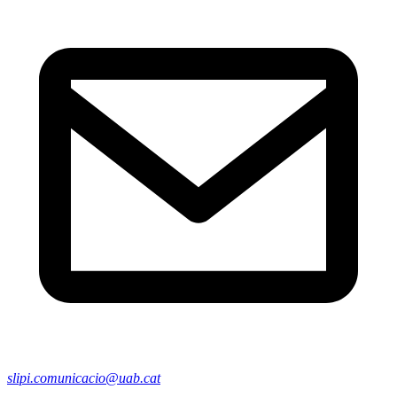
slipi.comunicacio@uab.cat