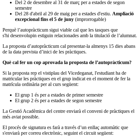
Del 2 de desembre al 31 de març per a estades de segon
semestre
Del 28 d'abril al 29 de maig per a estades d'estiu.
Ampliació
excepcional fins el 5 de juny
(improrrogable)
Perquè l’autopràcticum sigui viable cal que les tasques que
s'hi desenvolupin estiguin relacionades amb la titulació de l’alumnat.
La proposta d’autopràcticum cal presentar-la almenys 15 dies abans
de la data prevista d’inici de les pràctiques.
Què cal fer un cop aprovada la proposta de l’autopràcticum?
Si la proposta rep el vistiplau del Vicedeganat, l'estudiant ha de
matricular les pràctiques en el grup indicat en el moment de fer la
matrícula ordinària per al curs següent:
El grup 1 és per a estades de primer semestre
El grup 2 és per a estades de segon semestre
La Gestió Acadèmica del centre enviarà el conveni de pràctiques el
més aviat possible.
El procés de signatura es farà a través d’un enllaç automàtic que
s'enviarà per correu electrònic, seguint el circuit següent: