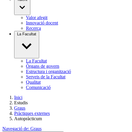
Valor afegit
Innovació docent
Recerca
La Facultat
La Facultat
Òrgans de govern
Estructura i organització
Serveis de la Facultat
Qualitat
Comunicació
Inici
Estudis
Graus
Pràctiques externes
Autopràcticum
Navegació de:
Graus