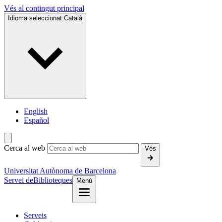
Vés al contingut principal
Idioma seleccionat:
Català
English
Español
Cerca al web
Vés
Universitat Autònoma de Barcelona
Servei de
Biblioteques
Menú
Serveis