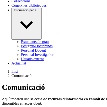
Col·leccions
Coneix les biblioteques
Informació per a...
Estudiants de grau
Postgrau/Doctorands
Personal Docent
Personal Investigador
Usuaris externs
Actualitat
Inici
Comunicació
Comunicació
Aquí trobareu una
selecció de recursos d'informació en l'àmbit d
disponibles en accés obert.