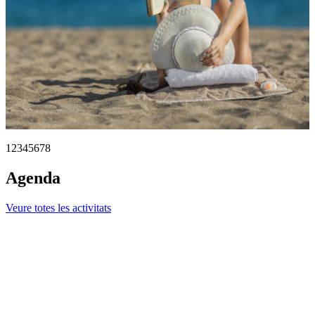
1
2
3
4
5
6
7
8
Agenda
Veure totes les activitats