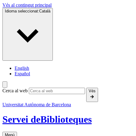
Vés al contingut principal
Idioma seleccionat:
Català
English
Español
Cerca al web
Vés
Universitat Autònoma de Barcelona
Servei de
Biblioteques
Menú