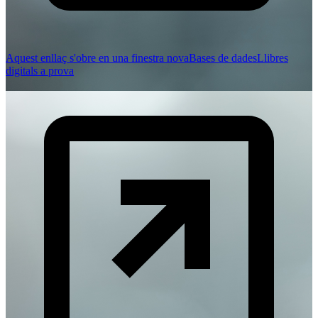
Aquest enllaç s'obre en una finestra nova
Bases de dades
Llibres
digitals a prova