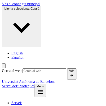
Vés al contingut principal
Idioma seleccionat:
Català
English
Español
Cerca al web
Vés
Universitat Autònoma de Barcelona
Servei de
Biblioteques
Menú
Serveis