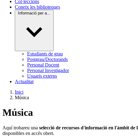
Col·leccions
Coneix les biblioteques
Informació per a...
Estudiants de grau
Postgrau/Doctorands
Personal Docent
Personal Investigador
Usuaris externs
Actualitat
Inici
Música
Música
Aquí trobareu una
selecció de recursos d'informació en l'àmbit de 
disponibles en accés obert.