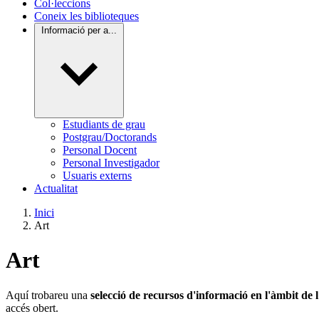
Col·leccions
Coneix les biblioteques
Informació per a...
Estudiants de grau
Postgrau/Doctorands
Personal Docent
Personal Investigador
Usuaris externs
Actualitat
Inici
Art
Art
Aquí trobareu una
selecció de recursos d'informació en l'àmbit de 
accés obert.