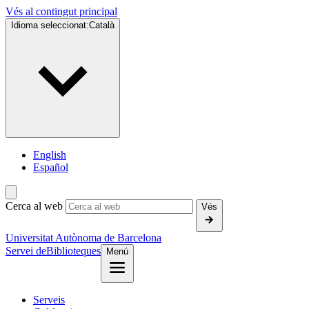
Vés al contingut principal
Idioma seleccionat:
Català
English
Español
Cerca al web
Vés
Universitat Autònoma de Barcelona
Servei de
Biblioteques
Menú
Serveis