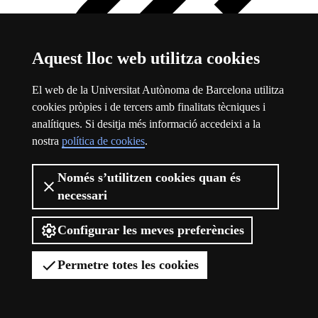
Aquest lloc web utilitza cookies
El web de la Universitat Autònoma de Barcelona utilitza
cookies pròpies i de tercers amb finalitats tècniques i
analítiques. Si desitja més informació accedeixi a la
nostra
política de cookies
.
WhatsApp
Aquest enllaç s'obre en una finestra nova
Només s’utilitzen cookies quan és
necessari
Configurar les meves preferències
Permetre totes les cookies