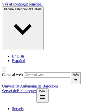
Vés al contingut principal
Idioma seleccionat:
Català
English
Español
Cerca al web
Vés
Universitat Autònoma de Barcelona
Servei de
Biblioteques
Menú
Serveis