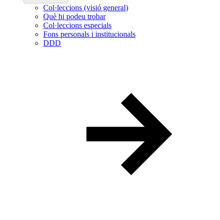
Col·leccions (visió general)
Què hi podeu trobar
Col·leccions especials
Fons personals i institucionals
DDD