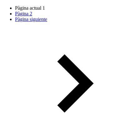
Pàgina actual
1
Pàgina
2
Pàgina siguiente