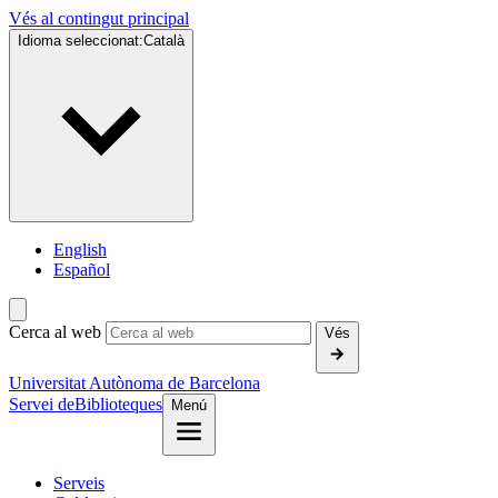
Vés al contingut principal
Idioma seleccionat:
Català
English
Español
Cerca al web
Vés
Universitat Autònoma de Barcelona
Servei de
Biblioteques
Menú
Serveis