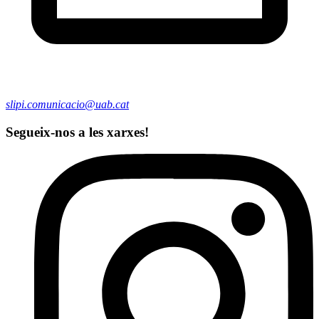
slipi.comunicacio@uab.cat
Segueix-nos a les xarxes!