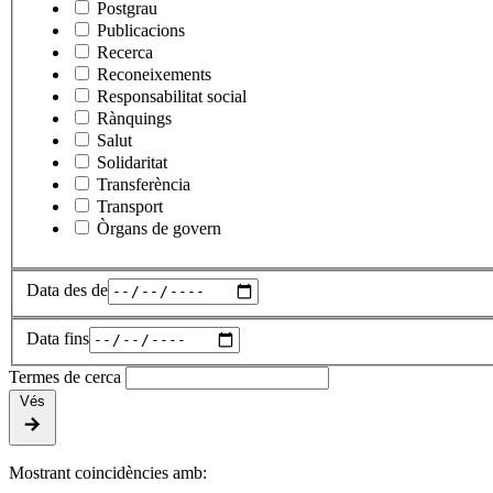
Postgrau
Publicacions
Recerca
Reconeixements
Responsabilitat social
Rànquings
Salut
Solidaritat
Transferència
Transport
Òrgans de govern
Data des de
Data fins
Termes de cerca
Vés
Mostrant coincidències amb: