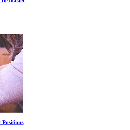
a de màster
 Positions