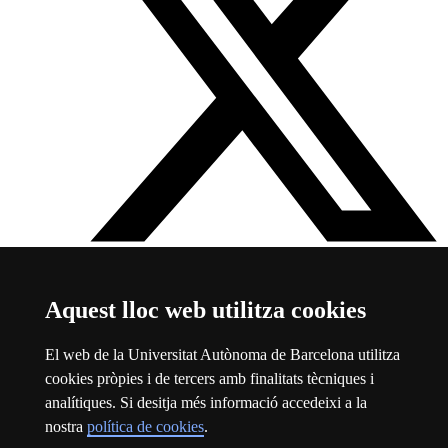
Twitter Facultat de Dret
Aquest enllaç s'obre en una finestra
Aquest lloc web utilitza cookies
nova
Sobre el web
El web de la Universitat Autònoma de Barcelona utilitza
cookies pròpies i de tercers amb finalitats tècniques i
Universitat Autònoma de Barcelona
analítiques. Si desitja més informació accedeixi a la
Avís legal
Aquest enllaç s'obre en una finestra nova
nostra
política de cookies
.
Protecció de dades
Aquest enllaç s'obre en una finestra nova