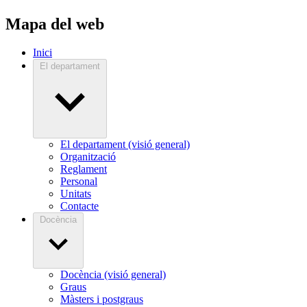
Mapa del web
Inici
El departament
El departament (visió general)
Organització
Reglament
Personal
Unitats
Contacte
Docència
Docència (visió general)
Graus
Màsters i postgraus