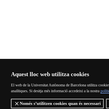
Aquest lloc web utilitza cookies
El web de la Universitat Autònoma de Barcelona utilitza cookies p
analítiques. Si desitja més informació accedeixi a la nostra
polít
Només s’utilitzen cookies quan és necessari