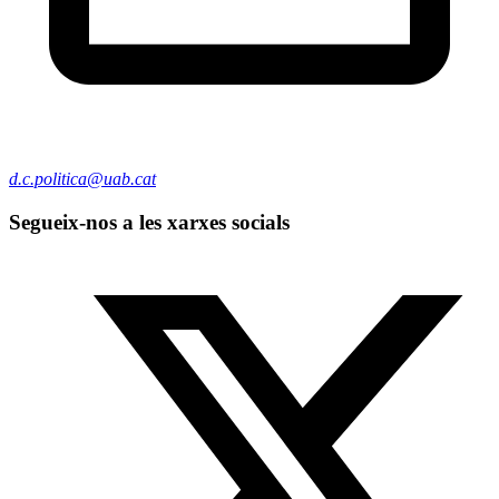
d.c.politica@uab.cat
Segueix-nos a les xarxes socials