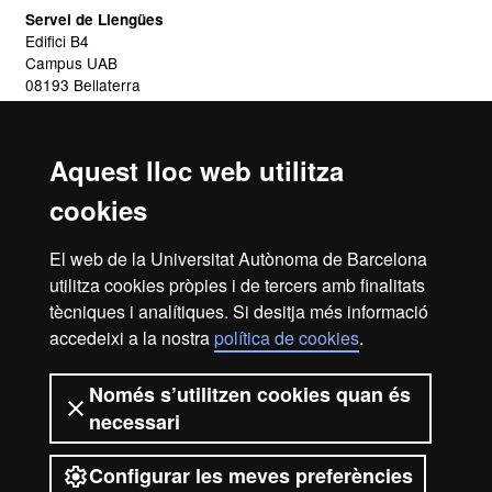
Servei de Llengües
Edifici B4
Campus UAB
08193 Bellaterra
+34 93 581 13 25
Aquest lloc web utilitza
avaluacio@uab.cat
cookies
El web de la Universitat Autònoma de Barcelona
Reconeixement internacional de
utilitza cookies pròpies i de tercers amb finalitats
l'excel·lència
tècniques i analítiques. Si desitja més informació
accedeixi a la nostra
política de cookies
.
HR
Només s’utilitzen cookies quan és
necessari
Excelle
Configurar les meves preferències