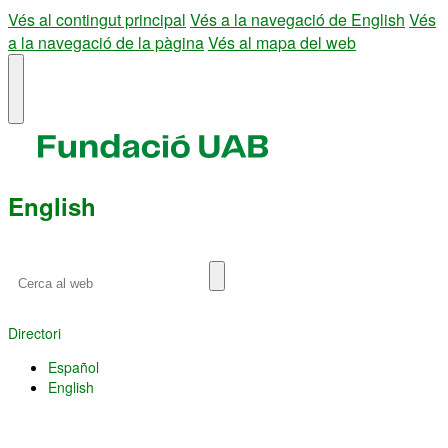
Vés al contingut principal
Vés a la navegació de English
Vés
a la navegació de la pàgina
Vés al mapa del web
UAB
Universitat
Prem
Autònoma
per
de
desplegar
Barcelona
el
menú
English
de
English
Cerca
al
web
Directori
Español
English
U
A