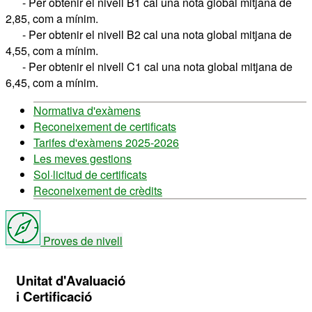
- Per obtenir el nivell B1 cal una nota global mitjana de
2,85, com a mínim.
- Per obtenir el nivell B2 cal una nota global mitjana de
4,55, com a mínim.
- Per obtenir el nivell C1 cal una nota global mitjana de
6,45, com a mínim.
Informació
Normativa d'exàmens
Reconeixement de certificats
complementària
Tarifes d'exàmens 2025-2026
Les meves gestions
Sol·licitud de certificats
Reconeixement de crèdits
Proves de nivell
Contacte
Unitat d'Avaluació
i Certificació