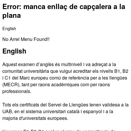
Error: manca enllaç de capçalera a la
B
plana
English
No Arrel Menu Found!!
English
Aquest examen d’anglès és multinivell i va adreçat a la
comunitat universitària que vulgui acreditar els nivells B1, B2
i C1 del Marc europeu comú de referència per a les llengües
(MECR), tant per raons acadèmiques com per raons
professionals.
Tots els certificats del Servei de Llengües tenen validesa a la
UAB, en el sistema universitari català i espanyol i a la
majoria d'universitats europees.