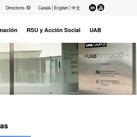
LinkedIn
Youtube
Directorio
Català
English
中文
mación
RSU y Acción Social
UAB
das