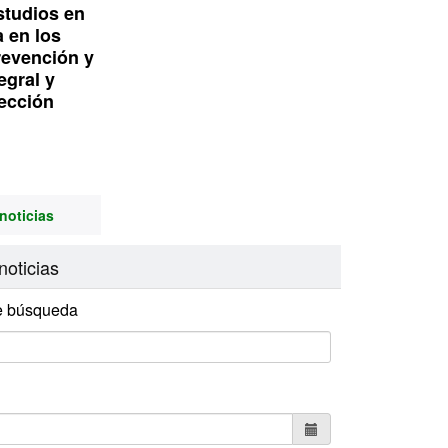
studios en
a en los
revención y
egral y
ección
noticias
noticias
e búsqueda