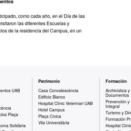
amentos
icipado, como cada año, en el Día de las
isitaron las diferentes Escuelas y
cios de la residencia del Campus, en un
Patrimonio
Formación
ventos UAB
Casa Convalescència
Archivística 
Documentos
Edificio Blanco
Prevención y
Hospital Clínic Veterinari UAB
Integral
cència
Hotel Campus
Turismo y Dir
cios Plaça
Plaça Cívica
Formación Pr
Vila Universitària
oma Solidària
Hospital Clíni