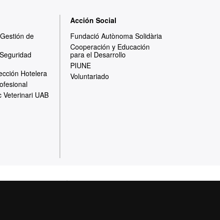
Acción Social
y Gestión de
Fundació Autònoma Solidària
Cooperación y Educación
 Seguridad
para el Desarrollo
PIUNE
ección Hotelera
Voluntariado
ofesional
c Veterinari UAB
otección de datos