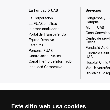
M
La Fundació UAB
Servicios
a
La Corporación
Congresos y E
Campus
p
La FUAB en cifras
Alumni UAB
Internacionalización
a
Casa Convales
Portal de Transparencia
Centro de servi
w
Equipo Directivo
Cívica
Estatutos
e
Fundació Autòn
Personal FUAB
Fundació Salut 
b
Contratación Pública
UAB
Canal interno de información
Hospital Clínic
Identidad Corporativa
Vila Universitàr
Biblioteca Jose
Inicio
Aviso Leg
Este sitio web usa cookies