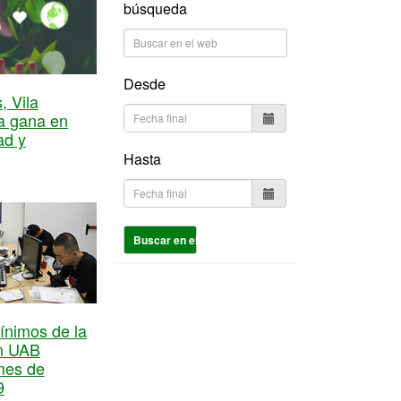
búsqueda
Desde
 Vila
ia gana en
ad y
Hasta
Buscar en el web
ínimos de la
n UAB
mes de
9