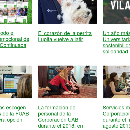
odo el
El corazón de la perrita
Un año más,
romocional de
Lupita vuelve a latir
Universitar
Continuada
sostenibilid
solidaridad
os escogen
La formación del
Servicios m
s de la FUAB
personal de la
Corporació
ra opción
Corporación UAB
durante el 
durante el 2018, en
agosto 201