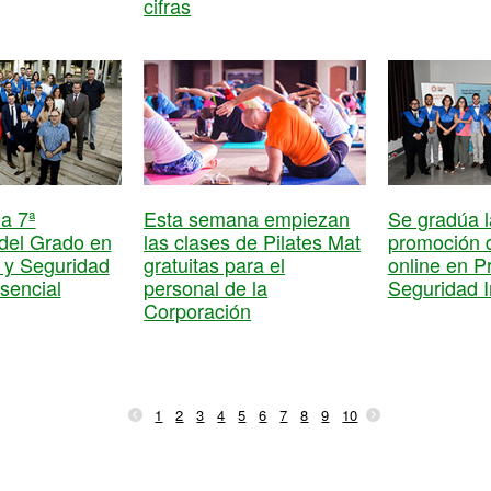
cifras
Esta semana empiezan
Se gradúa l
a 7ª
las clases de Pilates Mat
promoción 
del Grado en
gratuitas para el
online en P
 y Seguridad
personal de la
Seguridad I
esencial
Corporación
1
2
3
4
5
6
7
8
9
10