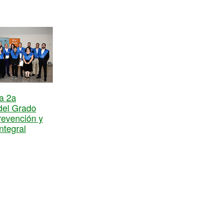
a 2a
del Grado
revención y
ntegral