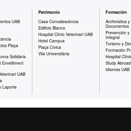
Patrimonio
Formación
ventos UAB
Casa Convalescència
Archivística 
Documentos
Edificio Blanco
Prevención y
Hospital Clínic Veterinari UAB
Integral
cència
Hotel Campus
Turismo y Dir
cios Plaça
Plaça Cívica
Formación Pr
Vila Universitària
oma Solidària
Hospital Clíni
i Envelliment
Study Abroad
Idiomes UAB
 Veterinari UAB
ia
p Laporte
al
Política de Privacidad
Canal interno de información
Pr
Sobre la web