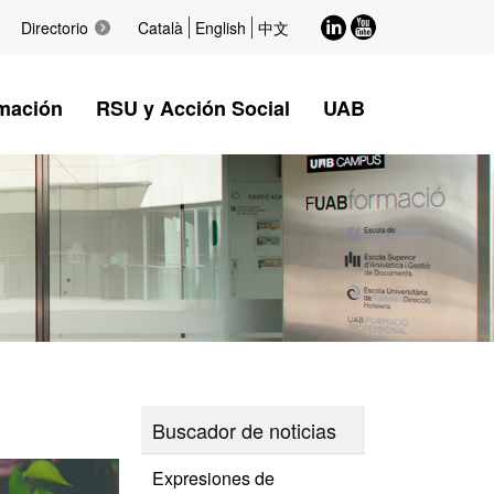
LinkedIn
Youtube
Directorio
Català
English
中文
mación
RSU y Acción Social
UAB
Buscador de noticias
Expresiones de