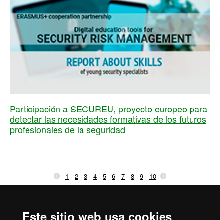
Participación a SECUREU, proyecto europeo para
detectar las necesidades formativas de los futuros
profesionales de la seguridad
1
2
3
4
5
6
7
8
9
10
Inicio
Aviso Legal
Política de Privacidad
Este sitio web usa cookies