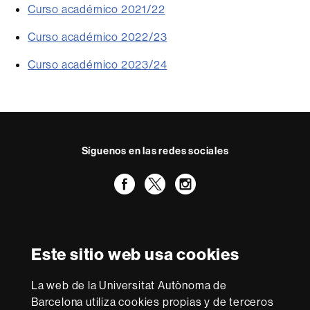
Curso académico 2021/22
Curso académico 2022/23
Curso académico 2023/24
Síguenos en las redes sociales
Facebook
Twitter
Instagram
Reconocimiento internacional de la excelencia
HR
Este sitio web usa cookies
Excellence
in
La web de la Universitat Autònoma de
Research
Con la financiación de
-
Barcelona utiliza cookies propias y de terceros