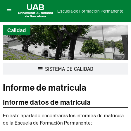
Escuela de Formación Permanente
Clica
UAB
aquí
Universitat
para
Calidad
Autònoma
desplegar
de
el
Barcelona
menú
de
Escuela
de
Desplegar
SISTEMA DE CALIDAD
Formación
la
Permanente
navegación
Informe de matricula
Informe datos de matrícula
En este apartado encontraras los informes de matrícula
de la Escuela de Formación Permanente: