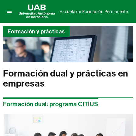
Escuela de Formación Permanente
Clica
UAB
aquí
Universitat
para
Formación y prácticas
Autònoma
desplegar
de
el
Barcelona
menú
de
Escuela
de
Formación dual y prácticas en
Formación
Permanente
empresas
Formación dual: programa CITIUS