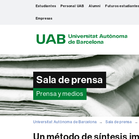
Estudiantes
Personal UAB
Alumni
Futuros estudiante
Empresas
U
A
B
Sala de prensa
Prensa y medios
Universitat Autònoma de Barcelona
Sala de prensa
Un método de síntesis im