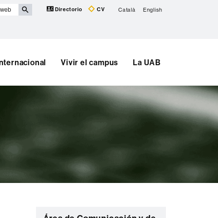
Directorio
CV
Català
English
Internacional
Vivir el campus
La UAB