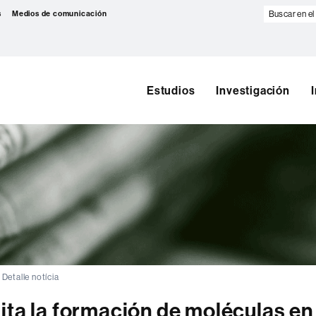
Buscar
s
Medios de comunicación
en
el
web
Estudios
Investigación
Detalle notícia
ita la formación de moléculas en