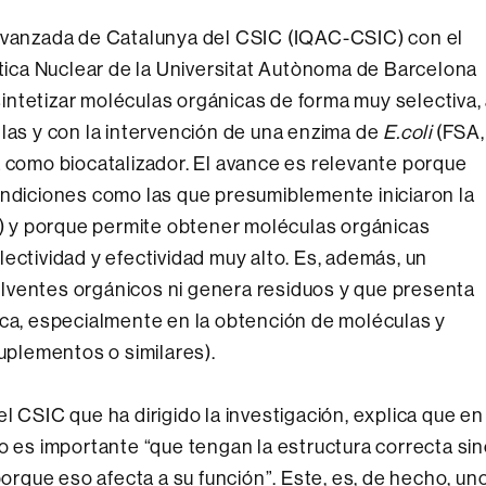
 Avanzada de Catalunya del CSIC (IQAC-CSIC) con el
ica Nuclear de la Universitat Autònoma de Barcelona
ntetizar moléculas orgánicas de forma muy selectiva,
llas y con la intervención de una enzima de
E.coli
(FSA,
a como biocatalizador. El avance es relevante porque
ondiciones como las que presumiblemente iniciaron la
as) y porque permite obtener moléculas orgánicas
ectividad y efectividad muy alto. Es, además, un
lventes orgánicos ni genera residuos y que presenta
ica, especialmente en la obtención de moléculas y
suplementos o similares).
l CSIC que ha dirigido la investigación, explica que en
o es importante “que tengan la estructura correcta si
porque eso afecta a su función”. Este, es, de hecho, un