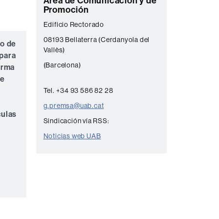
C
Área de Comunicación y de
Promoción
o
Edificio Rectorado
n
08193 Bellaterra (Cerdanyola del
t
yo de
Vallès)
para
a
(Barcelona)
orma
c
te
t
Tel. +34 93 586 82 28
o
g.premsa@uab.cat
culas
Sindicación vía RSS:
Noticias web UAB