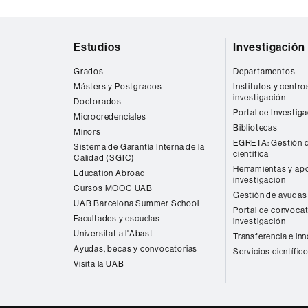
Mapa
Estudios
Investigación
web
Grados
Departamentos
Másters y Postgrados
Institutos y centro
investigación
Doctorados
Portal de Investig
Microcredenciales
Bibliotecas
Mínors
EGRETA: Gestión d
Sistema de Garantía Interna de la
científica
Calidad (SGIC)
Herramientas y apo
Education Abroad
investigación
Cursos MOOC UAB
Gestión de ayudas 
UAB Barcelona Summer School
Portal de convocat
Facultades y escuelas
investigación
Universitat a l'Abast
Transferencia e in
Ayudas, becas y convocatorias
Servicios científic
Visita la UAB