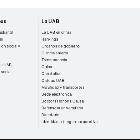
pus
La UAB
udiantil
La UAB en cifras
ni
Rankings
ión social y
Órganos de gobierno
Ciencia abierta
Transparencia
 la UAB
Opina
 social
Canal ético
Calidad UAB
Movilidad y transportes
Sede electrónica
Doctors Honoris Causa
Defensora universitaria
Directorio
Identidad e imagen corporativa