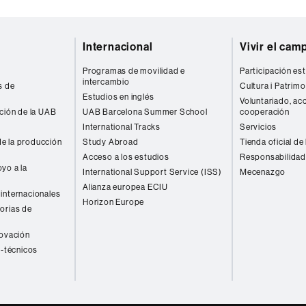
Internacional
Vivir el cam
Programas de movilidad e
Participación est
intercambio
s de
Cultura i Patrimo
Estudios en inglés
Voluntariado, acc
ación de la UAB
UAB Barcelona Summer School
cooperación
International Tracks
Servicios
e la producción
Study Abroad
Tienda oficial de
Acceso a los estudios
Responsabilidad
yo a la
International Support Service (ISS)
Mecenazgo
Alianza europea ECIU
internacionales
Horizon Europe
orias de
novación
o-técnicos