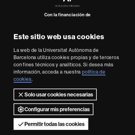
in
Research
Con la financiación de
-
Euraxess
Este sitio web usa cookies
Sobre
esta
La web de la Universitat Autònoma de
web
Aviso legal
Protección de datos
Sobre el
Barcelona utiliza cookies propias y de terceros
con fines técnicos y analíticos. Si desea más
web
Accesibilidad web
Mapa del web UAB
información, acceda a nuestra
política de
Somos una universidad líder que imparte una docencia
cookies
.
de calidad y excelencia, diversificada, multidisciplinaria y
flexible, adecuada a las necesidades de la sociedad y
Solo usar cookies necesarias
adaptada a los nuevos modelos de la Europa del
conocimiento. La UAB es reconocida internacionalmente
por la calidad y el carácter innovador de su investigación.
Configurar mis preferencias
2026 Universitat Autònoma de Barcelona
Permitir todas las cookies