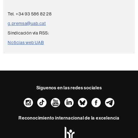
a
c
Tel. +34 93 586 82 28
t
g.premsa@uab.cat
o
Sindicación vía RSS:
Noticias web UAB
Síguenos en las redes sociales
Instagram
TikTok
YouTube
LinkedIn
Bluesky
Faceboo
Teleg
Reconocimiento internacional de la excelencia
HR
Excellence