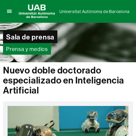
Universitat Autònoma de Barcelona
Clica
UAB
aquí
Universitat
para
Autònoma
Sala de prensa
desplegar
de
el
Barcelona
menú
Prensa y medios
de
Universitat
Autònoma
Nuevo doble doctorado
de
especializado en Inteligencia
Barcelona
Artificial