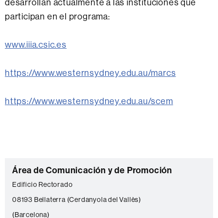
desarrollan actualmente a las instituciones que
participan en el programa:
www.iiia.csic.es
https://www.westernsydney.edu.au/marcs
https://www.westernsydney.edu.au/scem
C
Área de Comunicación y de Promoción
o
Edificio Rectorado
n
08193 Bellaterra (Cerdanyola del Vallès)
t
(Barcelona)