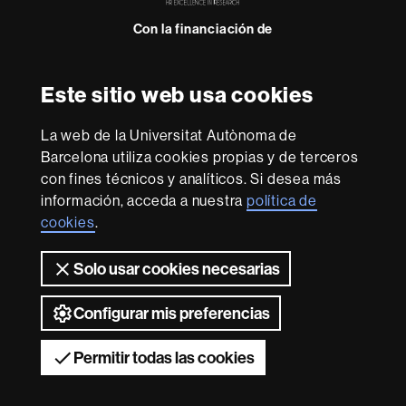
Research
Con la financiación de
-
Euraxess
Este sitio web usa cookies
Sobre
esta
La web de la Universitat Autònoma de
web
Aviso legal
Protección de datos
Sobre el
Barcelona utiliza cookies propias y de terceros
con fines técnicos y analíticos. Si desea más
web
Accesibilidad web
Mapa del web UAB
información, acceda a nuestra
política de
Somos una universidad líder que imparte una docencia
cookies
.
de calidad y excelencia, diversificada, multidisciplinaria y
flexible, adecuada a las necesidades de la sociedad y
Solo usar cookies necesarias
adaptada a los nuevos modelos de la Europa del
conocimiento. La UAB es reconocida internacionalmente
por la calidad y el carácter innovador de su investigación.
Configurar mis preferencias
2026 Universitat Autònoma de Barcelona
Permitir todas las cookies