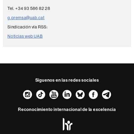
a
c
Tel. +34 93 586 82 28
t
g.premsa@uab.cat
o
Sindicación vía RSS:
Noticias web UAB
Síguenos en las redes sociales
Instagram
TikTok
YouTube
LinkedIn
Bluesky
Faceboo
Teleg
Reconocimiento internacional de la excelencia
HR
Excellence
in