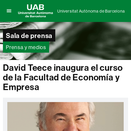
Universitat Autònoma de Barcelona
Clica
UAB
aquí
Universitat
para
Autònoma
Sala de prensa
desplegar
de
el
Barcelona
menú
Prensa y medios
de
Universitat
Autònoma
David Teece inaugura el curso
de
de la Facultad de Economía y
Barcelona
Empresa